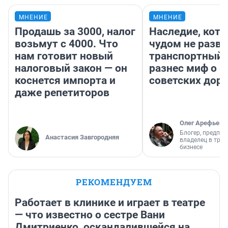
МНЕНИЕ
МНЕНИЕ
Продашь за 3000, налог
Наследие, кото
возьмут с 4000. Что
чудом не разва
нам готовит новый
транспортный 
налоговый закон — он
разнес миф о 
коснется импорта и
советских доро
даже репетиторов
Олег Арефьев
Блогер, предпри
Анастасия Завгородняя
владелец в тра
бизнесе
РЕКОМЕНДУЕМ
Работает в клинике и играет в театре
— что известно о сестре Вани
Дмитриенко, оскандалившейся на