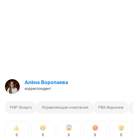
Алёна Воропаева
корреспондент
РИР Энерго
Управляющая компания
РВК-Воронеж
Г
0
0
0
0
0