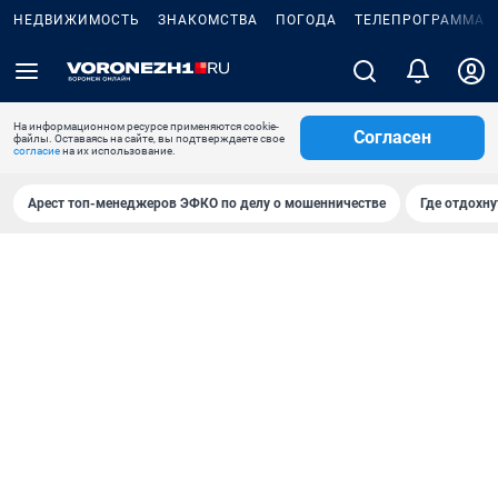
НЕДВИЖИМОСТЬ
ЗНАКОМСТВА
ПОГОДА
ТЕЛЕПРОГРАММА
На информационном ресурсе применяются cookie-
Согласен
файлы. Оставаясь на сайте, вы подтверждаете свое
согласие
на их использование.
Арест топ-менеджеров ЭФКО по делу о мошенничестве
Где отдохну