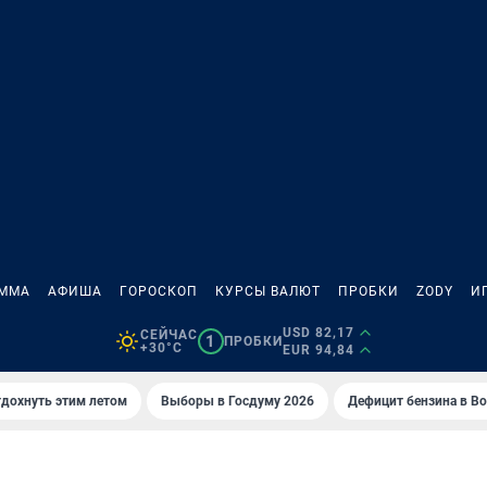
АММА
АФИША
ГОРОСКОП
КУРСЫ ВАЛЮТ
ПРОБКИ
ZODY
И
USD 82,17
СЕЙЧАС
1
ПРОБКИ
+30°C
EUR 94,84
тдохнуть этим летом
Выборы в Госдуму 2026
Дефицит бензина в В