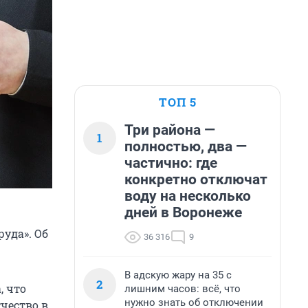
ТОП 5
Три района —
1
полностью, два —
частично: где
конкретно отключат
воду на несколько
дней в Воронеже
руда». Об
36 316
9
В адскую жару на 35 с
2
, что
лишним часов: всё, что
нужно знать об отключении
чество в