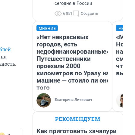
сегодня в России
6 851
Обсудить
МНЕНИЕ
МНЕНИ
«Нет некрасивых
«Мы в
городов, есть
Нолан
блей
недофинансированные».
настр
 на
Путешественники
смотр
ьность.
проехали 2000
чтобы
километров по Уралу на
выгля
машине — стоило ли оно
того
Екатерина Литкевич
РЕКОМЕНДУЕМ
Как приготовить хачапури