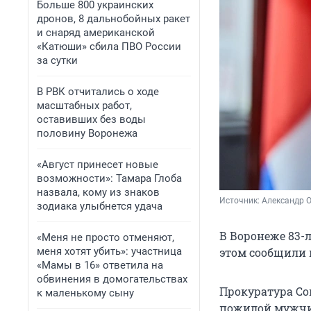
Больше 800 украинских
дронов, 8 дальнобойных ракет
и снаряд американской
«Катюши» сбила ПВО России
за сутки
В РВК отчитались о ходе
масштабных работ,
оставивших без воды
половину Воронежа
«Август принесет новые
возможности»: Тамара Глоба
назвала, кому из знаков
Источник: 
Александр 
зодиака улыбнется удача
В Воронеже 83-л
«Меня не просто отменяют,
меня хотят убить»: участница
этом сообщили 
«Мамы в 16» ответила на
обвинения в домогательствах
Прокуратура Со
к маленькому сыну
пожилой мужчин