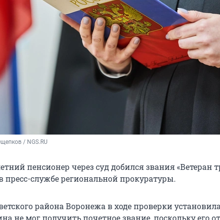
Ощепков / NGS.RU
етний пенсионер через суд добился звания «Ветеран т
в пресс-службе региональной прокуратуры.
ветского района Воронежа в ходе проверки установила
а не мог получить почетное звание, поскольку его от