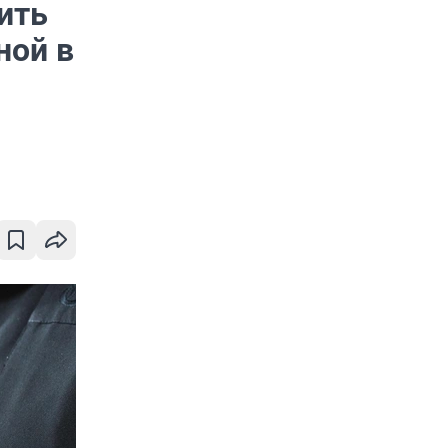
ить
ной в