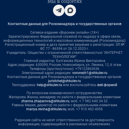
Мы в соцсетях
Контактные данные для Роскомнадзора и государственных органов
Сетевое издание «Воронеж онлайн» (18+)
Зарегистрировано Федеральной службой по надзору в сфере связи,
информационных технологий и массовых коммуникаций (Роскомнадзор)
Регистрационный номер и дата принятия решения о регистрации: ЭЛ №
ФС 77 - 86594 от 26.12.2023 г.
Учредитель: Общество с ограниченной ответственностью "ИНТЕРНЕТ
ТЕХНОЛОГИИ"
Главный редактор: Булгакова Ирина Викторовна
Адрес редакции: 630099, Россия, Новосибирск, ул. Ленина, 12, 6 этаж
Телефоны (круглосуточно): +79122863636
Электронный адрес редакции:
voronezh1@shkulev.ru
Контактные данные для Роскомнадзора и государственных органов:
juristchel@shkulev.ru
Техподдержка:
help@shkulev.ru
или воспользуйтесь
веб-формой
По вопросам коммерческого сотрудничества:
Жапарова Жанна, менеджер по работе с федеральными клиентами
zhanna.zhaparova@shkulev.ru
, моб. + 7 982 640 34 32
Ревина Мария, директор по работе с федеральными клиентами
mariya.revina@shkulev.ru
, моб. +7 910 402 4056
Редакция сайта не несет ответственности за достоверность
информации, содержащейся в рекламных объявлениях.