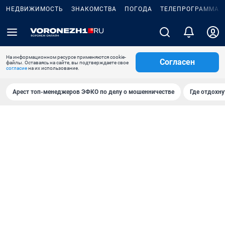
НЕДВИЖИМОСТЬ
ЗНАКОМСТВА
ПОГОДА
ТЕЛЕПРОГРАММА
На информационном ресурсе применяются cookie-
Согласен
файлы. Оставаясь на сайте, вы подтверждаете свое
согласие
на их использование.
Арест топ-менеджеров ЭФКО по делу о мошенничестве
Где отдохну