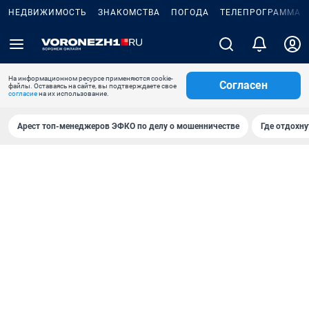
НЕДВИЖИМОСТЬ
ЗНАКОМСТВА
ПОГОДА
ТЕЛЕПРОГРАММА
На информационном ресурсе применяются cookie-
Согласен
файлы. Оставаясь на сайте, вы подтверждаете свое
согласие
на их использование.
Арест топ-менеджеров ЭФКО по делу о мошенничестве
Где отдохну