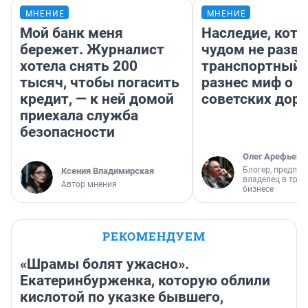
МНЕНИЕ
МНЕНИЕ
Мой банк меня
Наследие, кото
бережет. Журналист
чудом не разва
хотела снять 200
транспортный 
тысяч, чтобы погасить
разнес миф о 
кредит, — к ней домой
советских доро
приехала служба
безопасности
Олег Арефьев
Блогер, предпри
Ксения Владимирская
владелец в тра
Автор мнения
бизнесе
РЕКОМЕНДУЕМ
«Шрамы болят ужасно».
Екатеринбурженка, которую облили
кислотой по указке бывшего,