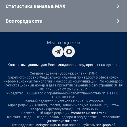
Статистика канала в MAX
Все города сети
Мы в соцсетях
Контактные данные для Роскомнадзора и государственных органов
Сетевое издание «Воронеж онлайн» (18+)
Зарегистрировано Федеральной службой по надзору в сфере связи,
информационных технологий и массовых коммуникаций (Роскомнадзор)
Регистрационный номер и дата принятия решения о регистрации: ЭЛ №
ФС 77 - 86594 от 26.12.2023 г.
Учредитель: Общество с ограниченной ответственностью "ИНТЕРНЕТ
ТЕХНОЛОГИИ"
Главный редактор: Булгакова Ирина Викторовна
Адрес редакции: 630099, Россия, Новосибирск, ул. Ленина, 12, 6 этаж
Телефоны (круглосуточно): +79122863636
Электронный адрес редакции:
voronezh1@shkulev.ru
Контактные данные для Роскомнадзора и государственных органов:
juristchel@shkulev.ru
Техподдержка:
help@shkulev.ru
или воспользуйтесь
веб-формой