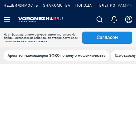
НЕДВИЖИМОСТЬ
ЗНАКОМСТВА
ПОГОДА
ТЕЛЕПРОГРАММА
На информационном ресурсе применяются cookie-
Согласен
файлы. Оставаясь на сайте, вы подтверждаете свое
согласие
на их использование.
Арест топ-менеджеров ЭФКО по делу о мошенничестве
Где отдохну