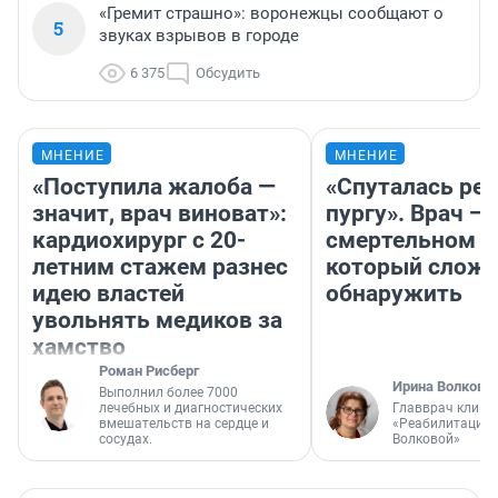
«Гремит страшно»: воронежцы сообщают о
5
звуках взрывов в городе
6 375
Обсудить
МНЕНИЕ
МНЕНИЕ
«Поступила жалоба —
«Спуталась реч
значит, врач виноват»:
пургу». Врач — 
кардиохирург с 20-
смертельном д
летним стажем разнес
который слож
идею властей
обнаружить
увольнять медиков за
хамство
Роман Рисберг
Ирина Волкова
Выполнил более 7000
лечебных и диагностических
Главврач клини
вмешательств на сердце и
«Реабилитация 
сосудах.
Волковой»