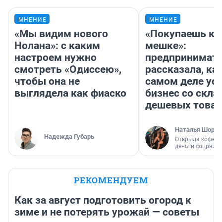
МНЕНИЕ
МНЕНИЕ
«Мы видим нового
«Покупаешь ко
Нолана»: с каким
мешке»:
настроем нужно
предпринимат
смотреть «Одиссею»,
рассказала, как
чтобы она не
самом деле ус
выглядела как фиаско
бизнес со скл
дешевых това
Наталья Шорох
Надежда Губарь
Открыла кофейн
деньги соцразв
РЕКОМЕНДУЕМ
Как за август подготовить огород к
зиме и не потерять урожай — советы