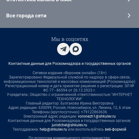
Все города сети
Мы в соцсетях
Контактные данные для Роскомнадзора и государственных органов
Сетевое издание «Воронеж онлайн» (18+)
Зарегистрировано Федеральной службой по надзору в сфере связи,
информационных технологий и массовых коммуникаций (Роскомнадзор)
Регистрационный номер и дата принятия решения о регистрации: ЭЛ №
ФС 77 - 86594 от 26.12.2023 г.
Учредитель: Общество с ограниченной ответственностью "ИНТЕРНЕТ
ТЕХНОЛОГИИ"
Главный редактор: Булгакова Ирина Викторовна
Адрес редакции: 630099, Россия, Новосибирск, ул. Ленина, 12, 6 этаж
Телефоны (круглосуточно): +79122863636
Электронный адрес редакции:
voronezh1@shkulev.ru
Контактные данные для Роскомнадзора и государственных органов:
juristchel@shkulev.ru
Техподдержка:
help@shkulev.ru
или воспользуйтесь
веб-формой
По вопросам коммерческого сотрудничества: