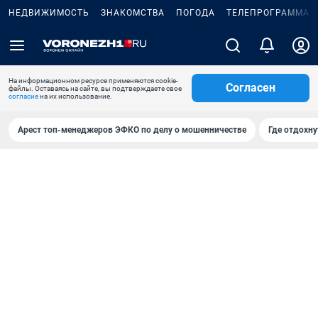
НЕДВИЖИМОСТЬ
ЗНАКОМСТВА
ПОГОДА
ТЕЛЕПРОГРАММА
На информационном ресурсе применяются cookie-
Согласен
файлы. Оставаясь на сайте, вы подтверждаете свое
согласие
на их использование.
Арест топ-менеджеров ЭФКО по делу о мошенничестве
Где отдохну