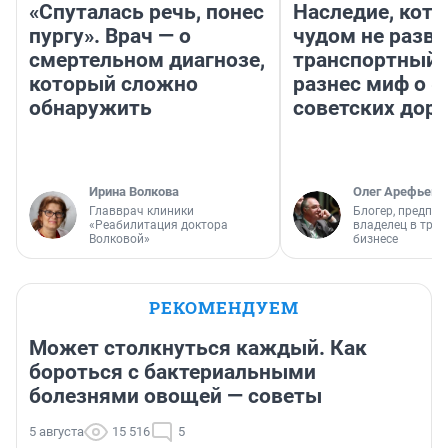
«Спуталась речь, понес
Наследие, кото
пургу». Врач — о
чудом не разва
смертельном диагнозе,
транспортный 
который сложно
разнес миф о 
обнаружить
советских доро
Ирина Волкова
Олег Арефьев
Главврач клиники
Блогер, предпри
«Реабилитация доктора
владелец в тра
Волковой»
бизнесе
РЕКОМЕНДУЕМ
Может столкнуться каждый. Как
бороться с бактериальными
болезнями овощей — советы
5 августа
15 516
5