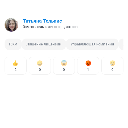
Татьяна Тельпис
Заместитель главного редактора
ГЖИ
Лишение лицензии
Управляющая компания
Ж
2
0
0
1
0