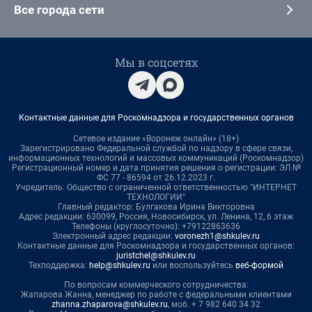
Все города сети
Мы в соцсетях
Контактные данные для Роскомнадзора и государственных органов
Сетевое издание «Воронеж онлайн» (18+)
Зарегистрировано Федеральной службой по надзору в сфере связи,
информационных технологий и массовых коммуникаций (Роскомнадзор)
Регистрационный номер и дата принятия решения о регистрации: ЭЛ №
ФС 77 - 86594 от 26.12.2023 г.
Учредитель: Общество с ограниченной ответственностью "ИНТЕРНЕТ
ТЕХНОЛОГИИ"
Главный редактор: Булгакова Ирина Викторовна
Адрес редакции: 630099, Россия, Новосибирск, ул. Ленина, 12, 6 этаж
Телефоны (круглосуточно): +79122863636
Электронный адрес редакции:
voronezh1@shkulev.ru
Контактные данные для Роскомнадзора и государственных органов:
juristchel@shkulev.ru
Техподдержка:
help@shkulev.ru
или воспользуйтесь
веб-формой
По вопросам коммерческого сотрудничества:
Жапарова Жанна, менеджер по работе с федеральными клиентами
zhanna.zhaparova@shkulev.ru
, моб. + 7 982 640 34 32