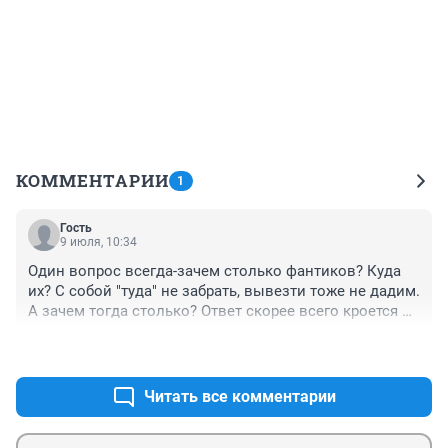
КОММЕНТАРИИ
1
Гость
9 июля, 10:34
Один вопрос всегда-зачем столько фантиков? Куда 
их? С собой "туда" не забрать, вывезти тоже не дадим. 
А зачем тогда столько? Ответ скорее всего кроется в 
словосочетании "манисикнесс" (денежная хвороба 
+0
–0
по-русски). А представляете как им живётся? Всё 
время одним глазом (и половиной худеющего мозга) 
зырить за тем, чтобы не украли честно намытое. А 
Читать все комментарии
другим глазом следить, чтобы корыто было в 
пределах досягаемости. Тяжело? Тяжело. А что 