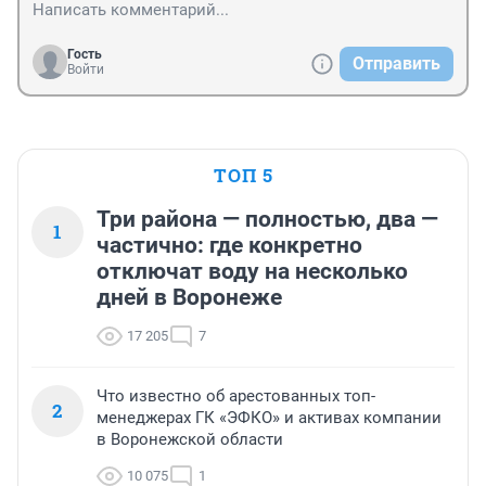
делать-по-другому уже никак.
Гость
Отправить
Войти
ТОП 5
Три района — полностью, два —
1
частично: где конкретно
отключат воду на несколько
дней в Воронеже
17 205
7
Что известно об арестованных топ-
2
менеджерах ГК «ЭФКО» и активах компании
в Воронежской области
10 075
1