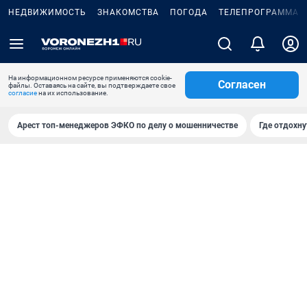
НЕДВИЖИМОСТЬ
ЗНАКОМСТВА
ПОГОДА
ТЕЛЕПРОГРАММА
На информационном ресурсе применяются cookie-
Согласен
файлы. Оставаясь на сайте, вы подтверждаете свое
согласие
на их использование.
Арест топ-менеджеров ЭФКО по делу о мошенничестве
Где отдохну