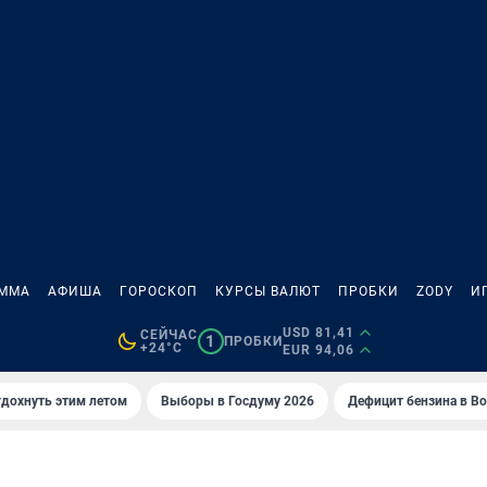
АММА
АФИША
ГОРОСКОП
КУРСЫ ВАЛЮТ
ПРОБКИ
ZODY
И
USD 81,41
СЕЙЧАС
1
ПРОБКИ
+24°C
EUR 94,06
тдохнуть этим летом
Выборы в Госдуму 2026
Дефицит бензина в В