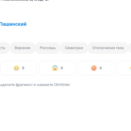
 Пашинский
сть
Воронеж
Россошь
Семилуки
Отключение газа
0
0
0
ыделите фрагмент и нажмите Ctrl+Enter