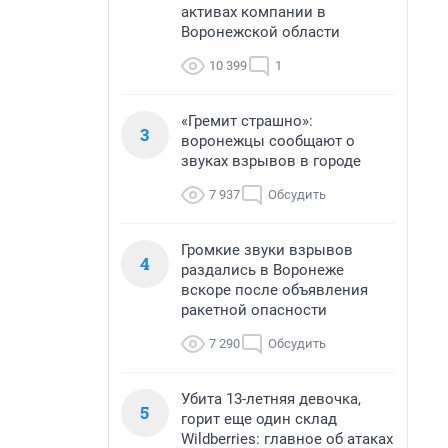
активах компании в
Воронежской области
10 399
1
«Гремит страшно»:
3
воронежцы сообщают о
звуках взрывов в городе
7 937
Обсудить
Громкие звуки взрывов
4
раздались в Воронеже
вскоре после объявления
ракетной опасности
7 290
Обсудить
Убита 13-летняя девочка,
5
горит еще один склад
Wildberries: главное об атаках