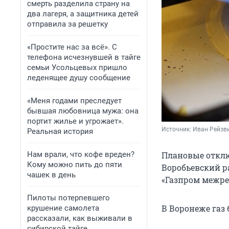
смерть разделила страну на
два лагеря, а защитника детей
отправила за решетку
«Простите нас за всё». С
телефона исчезнувшей в тайге
семьи Усольцевых пришло
леденящее душу сообщение
«Меня годами преследует
бывшая любовница мужа: она
портит жилье и угрожает».
Источник: 
Иван Рейзви
Реальная история
Нам врали, что кофе вреден?
Плановые отклю
Кому можно пить до пяти
Воробьевский р
чашек в день
«Газпром межре
Пилоты потерпевшего
В Воронеже газ
крушение самолета
рассказали, как выживали в
сибирской тайге