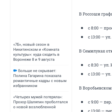
В Россоши граф
с 8:00 — про
с 13:00 — ул
«7Б», новый сезон в
Никитинском и «Комната
В Семилуках от
культуры»: куда сходить в
Воронеже 8 и 9 августа
с 8:30 — ул. 
Больше не скрывает:
с 13:00 — ул
Полина Гагарина показала
романтичные кадры с новым
избранником
В Воробьевском
«Четырех мужей потеряла»:
с 9:00 — пер
Прохор Шаляпин проболтался
о новой возлюбленной
с 13:00 — пе