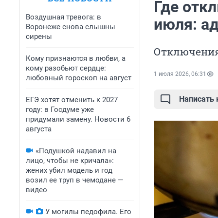
Где откл
Воздушная тревога: в
июля: а
Воронеже снова слышны
сирены
Отключения
Кому признаются в любви, а
кому разобьют сердце:
1 июля 2026, 06:31
любовный гороскоп на август
Написать
ЕГЭ хотят отменить к 2027
году: в Госдуме уже
придумали замену. Новости 6
августа
«Подушкой надавил на
лицо, чтобы не кричала»:
жених убил модель и год
возил ее труп в чемодане —
видео
У могилы педофила. Его