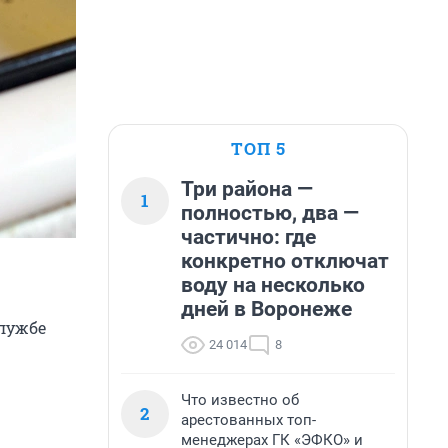
ТОП 5
Три района —
1
полностью, два —
частично: где
конкретно отключат
воду на несколько
дней в Воронеже
службе
24 014
8
Что известно об
2
арестованных топ-
менеджерах ГК «ЭФКО» и