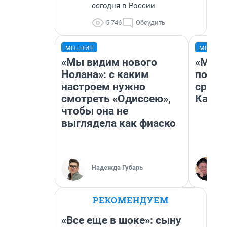
сегодня в России
5 746
Обсудить
МНЕНИЕ
МНЕНИ
«Мы видим нового
«Маши
Нолана»: с каким
полет
настроем нужно
сравн
смотреть «Одиссею»,
Казах
чтобы она не
выглядела как фиаско
Надежда Губарь
РЕКОМЕНДУЕМ
«Все еще в шоке»: сыну