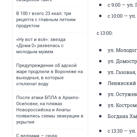
с 9:00 — ул.
В 100 г всего 23 ккал: три
с 10:00 — ул.
рецепта с главным летним
продуктом
с 13:00:
«Ну вот и всё»: звезда
«Дома-2» развелась с
ул. Молодогв
молодым мужем
ул. Домостр
Предупреждение об адской
жаре продлили в Воронеже на
ул. Газовая, 
выходные, в которые
Ленинский п
отключат воду
ул. Остужева
После атаки БПЛА в Архипо-
Осиповке, на пляжах
ул. Костромс
Новороссийска и Анапы
Богдана Хм
появились схемы эвакуации в
укрытия
с 13:30 — ул
С ведрами — сюда: