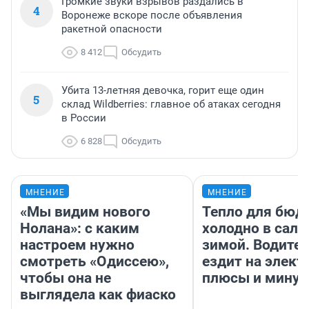
Громкие звуки взрывов раздались в
4
Воронеже вскоре после объявления
ракетной опасности
8 412
Обсудить
Убита 13-летняя девочка, горит еще один
5
склад Wildberries: главное об атаках сегодня
в России
6 828
Обсудить
МНЕНИЕ
МНЕНИЕ
«Мы видим нового
Тепло для бюд
Нолана»: с каким
холодно в сало
настроем нужно
зимой. Водител
смотреть «Одиссею»,
ездит на элект
чтобы она не
плюсы и мину
выглядела как фиаско