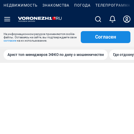
НЕДВИЖИМОСТЬ
ЗНАКОМСТВА
ПОГОДА
ТЕЛЕПРОГРАММА
На информационном ресурсе применяются cookie-
Согласен
файлы. Оставаясь на сайте, вы подтверждаете свое
согласие
на их использование.
Арест топ-менеджеров ЭФКО по делу о мошенничестве
Где отдохну