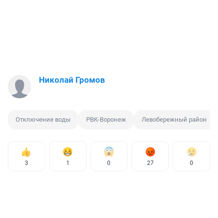
Николай Громов
Отключение воды
РВК-Воронеж
Левобережный район
3
1
0
27
0