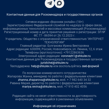
Контактные данные для Роскомнадзора и государственных органов
Сетевое издание «Воронеж онлайн» (18+)
Зарегистрировано Федеральной службой по надзору в сфере связи,
информационных технологий и массовых коммуникаций (Роскомнадзор)
Регистрационный номер и дата принятия решения о регистрации: ЭЛ №
ФС 77 - 86594 от 26.12.2023 г.
Учредитель: Общество с ограниченной ответственностью "ИНТЕРНЕТ
ТЕХНОЛОГИИ"
Главный редактор: Булгакова Ирина Викторовна
Адрес редакции: 630099, Россия, Новосибирск, ул. Ленина, 12, 6 этаж
Телефоны (круглосуточно): +79122863636
Электронный адрес редакции:
voronezh1@shkulev.ru
Контактные данные для Роскомнадзора и государственных органов:
juristchel@shkulev.ru
Техподдержка:
help@shkulev.ru
или воспользуйтесь
веб-формой
По вопросам коммерческого сотрудничества:
Жапарова Жанна, менеджер по работе с федеральными клиентами
zhanna.zhaparova@shkulev.ru
, моб. + 7 982 640 34 32
Ревина Мария, директор по работе с федеральными клиентами
mariya.revina@shkulev.ru
, моб. +7 910 402 4056
Редакция сайта не несет ответственности за достоверность
информации, содержащейся в рекламных объявлениях.
Информация об ограничениях