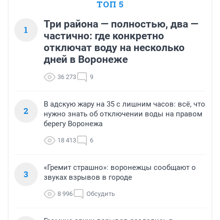
ТОП 5
Три района — полностью, два —
1
частично: где конкретно
отключат воду на несколько
дней в Воронеже
36 273
9
В адскую жару на 35 с лишним часов: всё, что
2
нужно знать об отключении воды на правом
берегу Воронежа
18 413
6
«Гремит страшно»: воронежцы сообщают о
3
звуках взрывов в городе
8 996
Обсудить