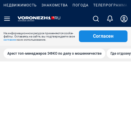
НЕДВИЖИМОСТЬ
ЗНАКОМСТВА
ПОГОДА
ТЕЛЕПРОГРАММА
На информационном ресурсе применяются cookie-
Согласен
файлы. Оставаясь на сайте, вы подтверждаете свое
согласие
на их использование.
Арест топ-менеджеров ЭФКО по делу о мошенничестве
Где отдохну