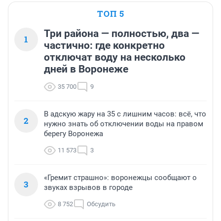
ТОП 5
Три района — полностью, два —
1
частично: где конкретно
отключат воду на несколько
дней в Воронеже
35 700
9
В адскую жару на 35 с лишним часов: всё, что
2
нужно знать об отключении воды на правом
берегу Воронежа
11 573
3
«Гремит страшно»: воронежцы сообщают о
3
звуках взрывов в городе
8 752
Обсудить