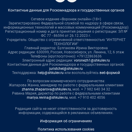
Контактные данные для Роскомнадзора и государственных органов
Сетевое издание «Воронеж онлайн» (18+)
Зарегистрировано Федеральной службой по надзору в сфере связи,
информационных технологий и массовых коммуникаций (Роскомнадзор)
Регистрационный номер и дата принятия решения о регистрации: ЭЛ №
ФС 77 - 86594 от 26.12.2023 г.
Учредитель: Общество с ограниченной ответственностью "ИНТЕРНЕТ
ТЕХНОЛОГИИ"
Главный редактор: Булгакова Ирина Викторовна
Адрес редакции: 630099, Россия, Новосибирск, ул. Ленина, 12, 6 этаж
Телефоны (круглосуточно): +79122863636
Электронный адрес редакции:
voronezh1@shkulev.ru
Контактные данные для Роскомнадзора и государственных органов:
juristchel@shkulev.ru
Техподдержка:
help@shkulev.ru
или воспользуйтесь
веб-формой
По вопросам коммерческого сотрудничества:
Жапарова Жанна, менеджер по работе с федеральными клиентами
zhanna.zhaparova@shkulev.ru
, моб. + 7 982 640 34 32
Ревина Мария, директор по работе с федеральными клиентами
mariya.revina@shkulev.ru
, моб. +7 910 402 4056
Редакция сайта не несет ответственности за достоверность
информации, содержащейся в рекламных объявлениях.
Информация об ограничениях
Политика использования cookies