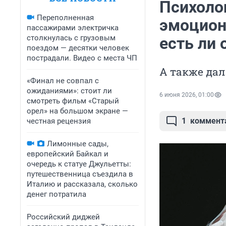
Психоло
Переполненная
эмоцион
пассажирами электричка
столкнулась с грузовым
есть ли 
поездом — десятки человек
пострадали. Видео с места ЧП
А также дал
«Финал не совпал с
ожиданиями»: стоит ли
6 июня 2026, 01:00
смотреть фильм «Старый
орел» на большом экране —
1
коммент
честная рецензия
Лимонные сады,
европейский Байкал и
очередь к статуе Джульетты:
путешественница съездила в
Италию и рассказала, сколько
денег потратила
Российский диджей