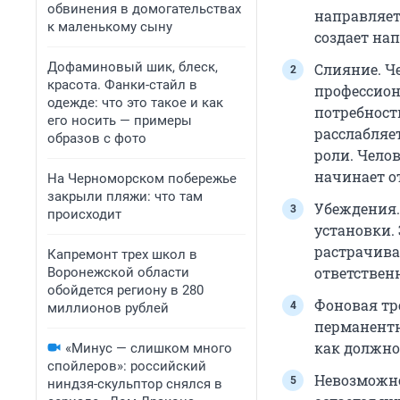
обвинения в домогательствах
направляетс
к маленькому сыну
создает нап
Дофаминовый шик, блеск,
Слияние. Ч
красота. Фанки-стайл в
профессион
одежде: что это такое и как
потребности
его носить — примеры
расслабляе
образов с фото
роли. Челов
начинает от
На Черноморском побережье
закрыли пляжи: что там
Убеждения.
происходит
установки.
растрачива
Капремонт трех школ в
ответственн
Воронежской области
обойдется региону в 280
Фоновая тр
миллионов рублей
перманентна
как должно
«Минус — слишком много
спойлеров»: российский
Невозможно
ниндзя-скульптор снялся в