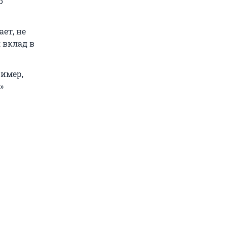
о
ет, не
 вклад в
имер,
»