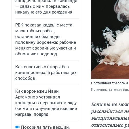
загадочно пропал в Таиланде
— связь с ним прервалась
накануне его дня рождения
РВК показал кадры с места
масштабных работ,
оставивших без воды
половину Воронежа: рабочие
меняют аварийные участки и
обновляют водовод
Как спастись от жары без
кондиционера: 5 работающих
способов
Постоянная тревога и
Источник: 
Евгения Бик
Как воронежец Иван
Артамонов устраивал
концерты в перерывах между
Если вы не може
боями и получил две высшие
расслабиться не
награды подряд
эмоциональным 
относительно р
Покорила пять вершин,