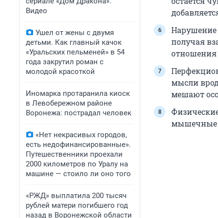
остается чу
сериале «Дом Дракона».
Видео
добавляетс
Нарушение б
Ушел от жены с двумя
получая вза
детьми. Как главный качок
«Уральских пельменей» в 54
отношения 
года закрутил роман с
Перфекцион
молодой красоткой
мысли врод
Иномарка протаранила киоск
мешают осо
в Левобережном районе
Физические
Воронежа: пострадал человек
мышечные
«Нет некрасивых городов,
есть недофинансированные».
Путешественники проехали
2000 километров по Уралу на
машине — стоило ли оно того
«РЖД» выплатила 200 тысяч
рублей матери погибшего год
назад в Воронежской области