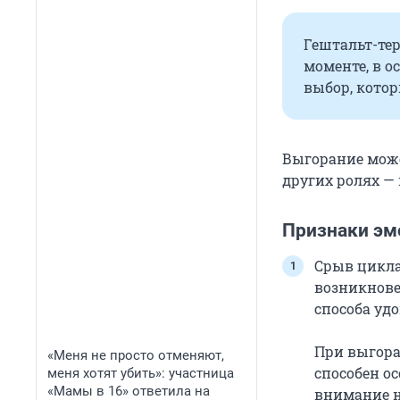
Гештальт-те
моменте, в о
выбор, котор
Выгорание може
других ролях — 
Признаки эм
Срыв цикла
возникнове
способа уд
При выгора
«Меня не просто отменяют,
способен о
меня хотят убить»: участница
«Мамы в 16» ответила на
внимание на