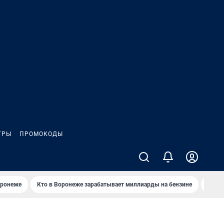
ГРЫ
ПРОМОКОДЫ
оронеже
Кто в Воронеже зарабатывает миллиарды на бензине
Где в