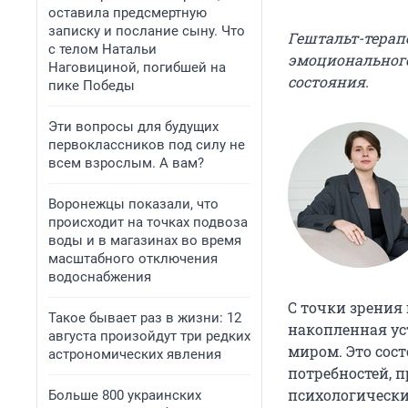
оставила предсмертную
записку и послание сыну. Что
Гештальт-терап
с телом Натальи
эмоционального
Наговициной, погибшей на
состояния.
пике Победы
Эти вопросы для будущих
первоклассников под силу не
всем взрослым. А вам?
Воронежцы показали, что
происходит на точках подвоза
воды и в магазинах во время
масштабного отключения
водоснабжения
С точки зрения
Такое бывает раз в жизни: 12
накопленная ус
августа произойдут три редких
миром. Это сос
астрономических явления
потребностей, 
психологически
Больше 800 украинских