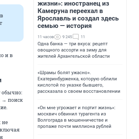
жизни»: иностранец из
Камеруна переехал в
 в
Ярославль и создал здесь
т
семью — история
11 часов
9 245
11
Одна банка — три вкуса: рецепт
овощного ассорти на зиму для
о и в
жителей Архангельской области
«Шрамы болят ужасно».
Екатеринбурженка, которую облили
и
кислотой по указке бывшего,
рассказала о своем восстановлении
 обычно:
и → поиск
ие.
«Он мне угрожает и портит жизнь»:
москвич обвинил турагента из
Волгограда в мошенничестве и
 не
пропаже почти миллиона рублей
реключая
ия