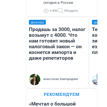
сегодня в России
6 896
Обсудить
МНЕНИЕ
МНЕНИ
Продашь за 3000, налог
Тепло
возьмут с 4000. Что
холод
нам готовит новый
зимой
налоговый закон — он
ездит
коснется импорта и
плюсы
даже репетиторов
Анастасия Завгородняя
РЕКОМЕНДУЕМ
«Мечтал о большой