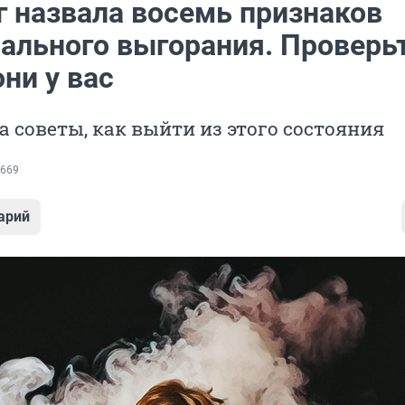
г назвала восемь признаков
ального выгорания. Проверьт
они у вас
а советы, как выйти из этого состояния
669
арий