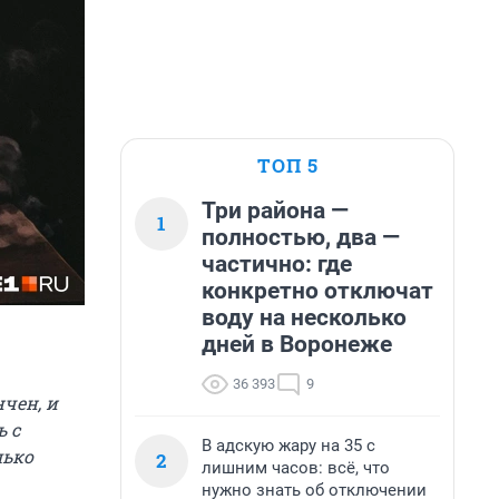
ТОП 5
Три района —
1
полностью, два —
частично: где
конкретно отключат
воду на несколько
дней в Воронеже
36 393
9
нчен, и
ь с
В адскую жару на 35 с
лько
2
лишним часов: всё, что
нужно знать об отключении