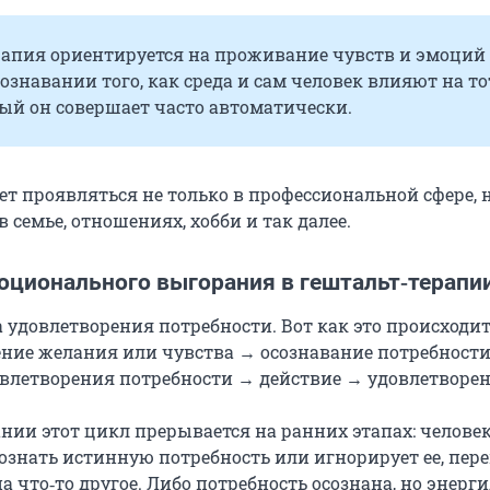
рапия ориентируется на проживание чувств и эмоций
сознавании того, как среда и сам человек влияют на то
ый он совершает часто автоматически.
т проявляться не только в профессиональной сфере, н
в семье, отношениях, хобби и так далее.
оционального выгорания в гештальт‑терапи
 удовлетворения потребности. Вот как это происходит
ние желания или чувства → осознавание потребност
овлетворения потребности → действие → удовлетворен
нии этот цикл прерывается на ранних этапах: человек
сознать истинную потребность или игнорирует ее, пе
 что‑то другое. Либо потребность осознана, но энерг