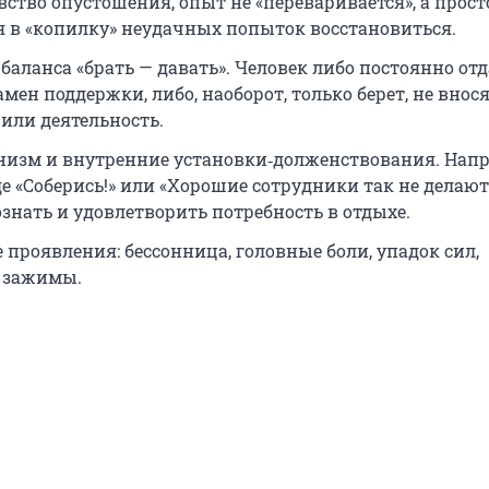
вство опустошения, опыт не «переваривается», а прост
я в «копилку» неудачных попыток восстановиться.
аланса «брать — давать». Человек либо постоянно отда
мен поддержки, либо, наоборот, только берет, не внося
или деятельность.
изм и внутренние установки‑долженствования. Напр
е «Соберись!» или «Хорошие сотрудники так не делают
знать и удовлетворить потребность в отдыхе.
 проявления: бессонница, головные боли, упадок сил,
 зажимы.