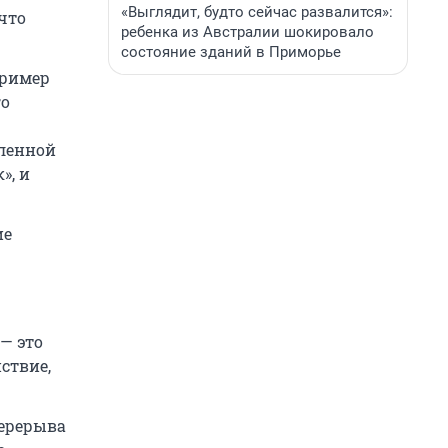
«Выглядит, будто сейчас развалится»:
 что
ребенка из Австралии шокировало
состояние зданий в Приморье
пример
го
еленной
», и
ие
— это
ствие,
перерыва