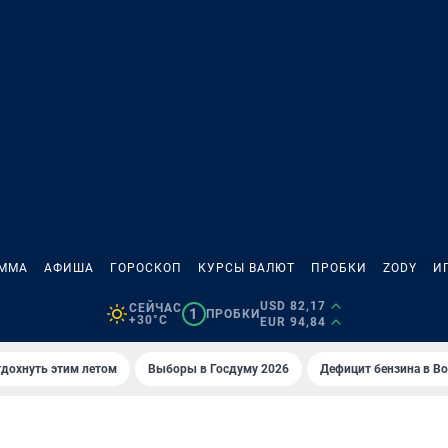
АММА
АФИША
ГОРОСКОП
КУРСЫ ВАЛЮТ
ПРОБКИ
ZODY
И
USD 82,17
СЕЙЧАС
1
ПРОБКИ
+30°C
EUR 94,84
тдохнуть этим летом
Выборы в Госдуму 2026
Дефицит бензина в В