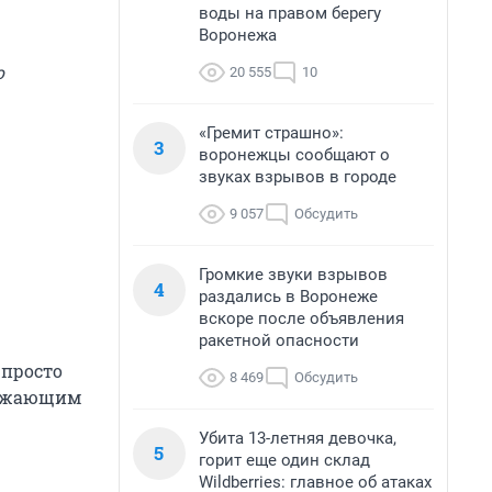
воды на правом берегу
Воронежа
о
20 555
10
«Гремит страшно»:
3
воронежцы сообщают о
звуках взрывов в городе
9 057
Обсудить
Громкие звуки взрывов
4
раздались в Воронеже
вскоре после объявления
ракетной опасности
 просто
8 469
Обсудить
кружающим
Убита 13-летняя девочка,
5
горит еще один склад
Wildberries: главное об атаках