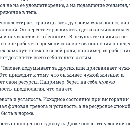
я не на ее удовлетворение, а на подавление желания,
ряжение в теле.
еловек стирает границы между своим «я» и ролью, на
альной. Он перестает различать, где заканчиваются е
 и начинается его функция. В результате психика не
тся вне рабочего времени или вне выполнения опред
ек замкнут только в своей роли, например «я работник
ождествлять всего себя только с этим.
 Человек додумывает за других или присваивает чуж
 Это приводит к тому, что он живет чужой жизнью и
ет свои ресурсы. Например, берет на себя чужую
ость, предполагая, что она его.
евога и усталость. Исходное состояние при выгорании 
я фоновая тревога и усталость, а не ресурсное спокой
 быть в норме.
сть полноценно отдохнуть. Даже после отпуска или 