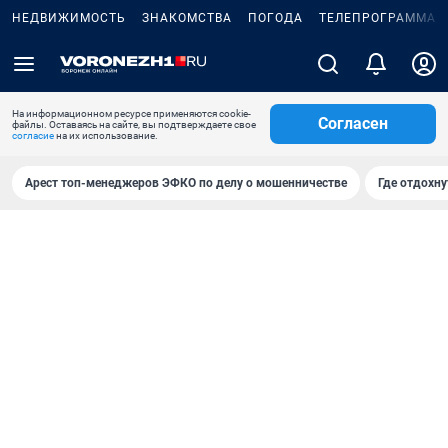
НЕДВИЖИМОСТЬ
ЗНАКОМСТВА
ПОГОДА
ТЕЛЕПРОГРАММА
На информационном ресурсе применяются cookie-
Согласен
файлы. Оставаясь на сайте, вы подтверждаете свое
согласие
на их использование.
Арест топ-менеджеров ЭФКО по делу о мошенничестве
Где отдохну