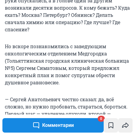
руки опускались, а в голове один за другим
возникали десятки вопросов. К кому бежать? Куда
ехать? Москва? Петербург? Обнинск? Делать
сначала химию или операцию? Где лучше? Где
спасение?
Но вскоре познакомились с заведующим
онкологическим отделением Медгородка
(Тольяттинская городская клиническая больница
№ 5
) Сергеем Симатовым, который предложил
конкретный план и помог супругам обрести
душевное равновесие.
— Сергей Анатольевич честно сказал: да, всё
сложно, но нужно пробовать, стараться, бороться.
Первый шаг — удаление опухоли, второй —
0
химиотерапия. Мы согласились. Операцию
Комментарии
назначили на 21 мая, тогда отмечали праздник