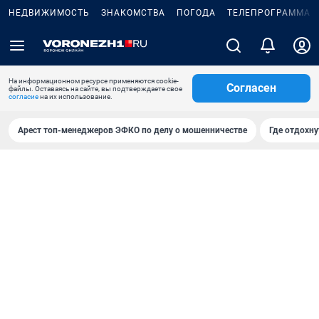
НЕДВИЖИМОСТЬ
ЗНАКОМСТВА
ПОГОДА
ТЕЛЕПРОГРАММА
На информационном ресурсе применяются cookie-
Согласен
файлы. Оставаясь на сайте, вы подтверждаете свое
согласие
на их использование.
Арест топ-менеджеров ЭФКО по делу о мошенничестве
Где отдохну