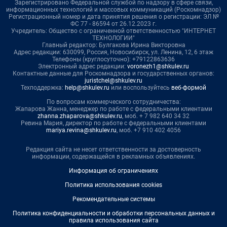
Зарегистрировано Федеральной службой по надзору в сфере связи,
информационных технологий и массовых коммуникаций (Роскомнадзор)
Регистрационный номер и дата принятия решения о регистрации: ЭЛ №
ФС 77 - 86594 от 26.12.2023 г.
Учредитель: Общество с ограниченной ответственностью "ИНТЕРНЕТ
ТЕХНОЛОГИИ"
Главный редактор: Булгакова Ирина Викторовна
Адрес редакции: 630099, Россия, Новосибирск, ул. Ленина, 12, 6 этаж
Телефоны (круглосуточно): +79122863636
Электронный адрес редакции:
voronezh1@shkulev.ru
Контактные данные для Роскомнадзора и государственных органов:
juristchel@shkulev.ru
Техподдержка:
help@shkulev.ru
или воспользуйтесь
веб-формой
По вопросам коммерческого сотрудничества:
Жапарова Жанна, менеджер по работе с федеральными клиентами
zhanna.zhaparova@shkulev.ru
, моб. + 7 982 640 34 32
Ревина Мария, директор по работе с федеральными клиентами
mariya.revina@shkulev.ru
, моб. +7 910 402 4056
Редакция сайта не несет ответственности за достоверность
информации, содержащейся в рекламных объявлениях.
Информация об ограничениях
Политика использования cookies
Рекомендательные системы
Политика конфиденциальности и обработки персональных данных и
правила использования сайта