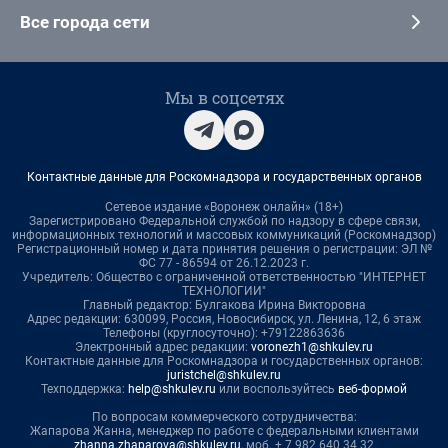
Все города сети
Мы в соцсетях
Контактные данные для Роскомнадзора и государственных органов
Сетевое издание «Воронеж онлайн» (18+)
Зарегистрировано Федеральной службой по надзору в сфере связи,
информационных технологий и массовых коммуникаций (Роскомнадзор)
Регистрационный номер и дата принятия решения о регистрации: ЭЛ №
ФС 77 - 86594 от 26.12.2023 г.
Учредитель: Общество с ограниченной ответственностью "ИНТЕРНЕТ
ТЕХНОЛОГИИ"
Главный редактор: Булгакова Ирина Викторовна
Адрес редакции: 630099, Россия, Новосибирск, ул. Ленина, 12, 6 этаж
Телефоны (круглосуточно): +79122863636
Электронный адрес редакции:
voronezh1@shkulev.ru
Контактные данные для Роскомнадзора и государственных органов:
juristchel@shkulev.ru
Техподдержка:
help@shkulev.ru
или воспользуйтесь
веб-формой
По вопросам коммерческого сотрудничества:
Жапарова Жанна, менеджер по работе с федеральными клиентами
zhanna.zhaparova@shkulev.ru
, моб. + 7 982 640 34 32