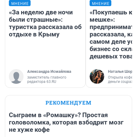
МНЕНИЕ
МНЕНИЕ
«За неделю две ночи
«Покупаешь ко
были страшные»:
мешке»:
туристка рассказала об
предпринимат
отдыхе в Крыму
рассказала, как
самом деле ус
бизнес со скл
дешевых това
Александра Исмайлова
Наталья Шорох
заместитель главного
Открыла кофейн
редактора 63.RU
деньги соцразв
РЕКОМЕНДУЕМ
Сыграем в «Ромашку»? Простая
головоломка, которая взбодрит мозг
не хуже кофе