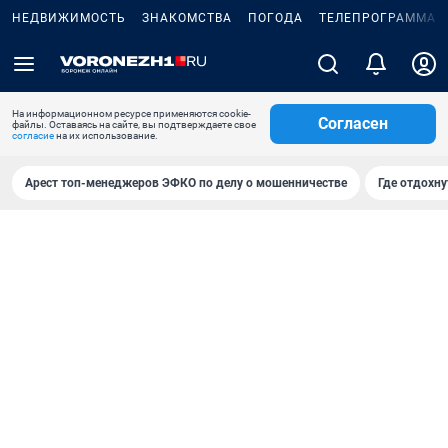
НЕДВИЖИМОСТЬ
ЗНАКОМСТВА
ПОГОДА
ТЕЛЕПРОГРАММА
На информационном ресурсе применяются cookie-
Согласен
файлы. Оставаясь на сайте, вы подтверждаете свое
согласие
на их использование.
Арест топ-менеджеров ЭФКО по делу о мошенничестве
Где отдохну