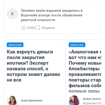
Громкие звуки взрывов раздались в
5
Воронеже вскоре после объявления
ракетной опасности
9 092
Обсудить
МНЕНИЕ
МНЕНИЕ
Как вернуть деньги
«Аналоговая ж
после закрытия
вот что нам ну
ипотеки? Эксперт
Почему новые
назвала способ, о
блокбастеры
котором знают далеко
проваливаются,
не все
повторы стары
фильмов соби
полные залы
Алёна Золотух
Анна Ермакова
Журналист НГС