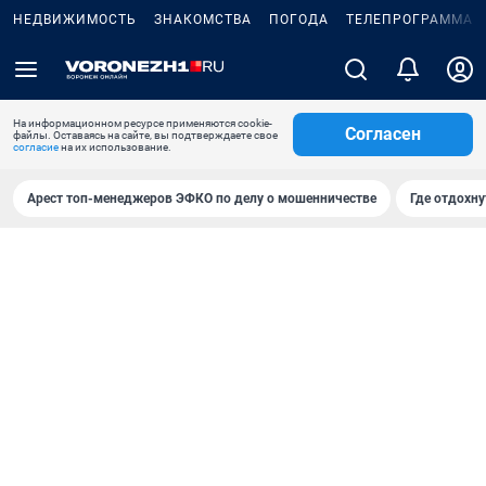
НЕДВИЖИМОСТЬ
ЗНАКОМСТВА
ПОГОДА
ТЕЛЕПРОГРАММА
На информационном ресурсе применяются cookie-
Согласен
файлы. Оставаясь на сайте, вы подтверждаете свое
согласие
на их использование.
Арест топ-менеджеров ЭФКО по делу о мошенничестве
Где отдохну