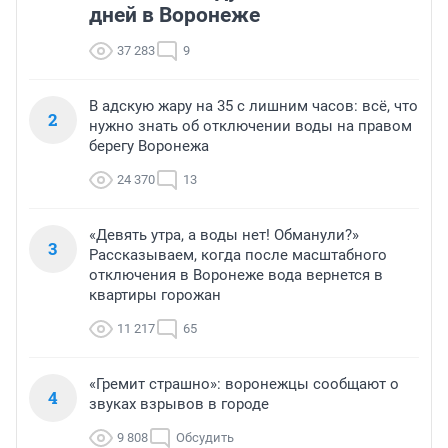
дней в Воронеже
37 283
9
В адскую жару на 35 с лишним часов: всё, что
2
нужно знать об отключении воды на правом
берегу Воронежа
24 370
13
«Девять утра, а воды нет! Обманули?»
3
Рассказываем, когда после масштабного
отключения в Воронеже вода вернется в
квартиры горожан
11 217
65
«Гремит страшно»: воронежцы сообщают о
4
звуках взрывов в городе
9 808
Обсудить