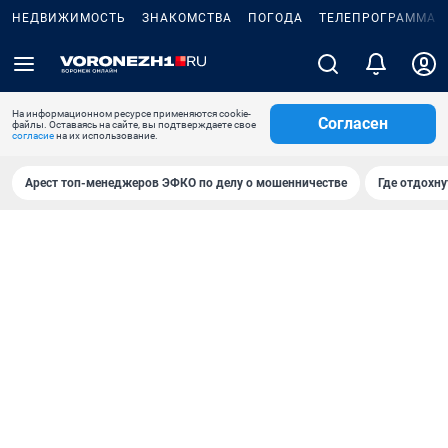
НЕДВИЖИМОСТЬ
ЗНАКОМСТВА
ПОГОДА
ТЕЛЕПРОГРАММА
На информационном ресурсе применяются cookie-
Согласен
файлы. Оставаясь на сайте, вы подтверждаете свое
согласие
на их использование.
Арест топ-менеджеров ЭФКО по делу о мошенничестве
Где отдохну