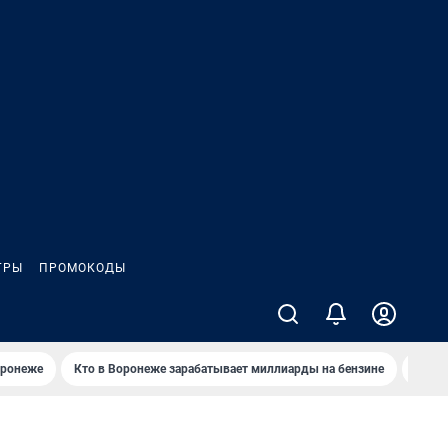
ГРЫ
ПРОМОКОДЫ
оронеже
Кто в Воронеже зарабатывает миллиарды на бензине
Где в