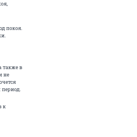
оя,
од покоя.
ки.
а также в
и не
хочется
 период.
в к