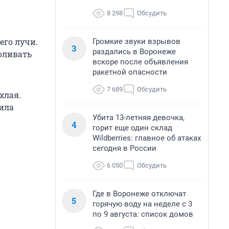
8 298
Обсудить
его лучи.
Громкие звуки взрывов
3
раздались в Воронеже
оливать
вскоре после объявления
ракетной опасности
7 689
Обсудить
хлая.
ила
Убита 13-летняя девочка,
4
горит еще один склад
Wildberries: главное об атаках
сегодня в России
6 050
Обсудить
Где в Воронеже отключат
5
горячую воду на неделе с 3
по 9 августа: список домов