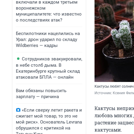
включали в каждом третьем
воронежском
муниципалитете: что известно
о последствиях атак?
Беспилотники нацелились на
Урал: дрон ударил по складу
Wildberries — кадры
Сотрудников эвакуировали,
в небе столб дыма. В
Екатеринбурге крупный склад
атаковали БПЛА — онлайн
Кактусы любят солнечн
Вам обязаны повысить
Источник: 
Ксения Фили
зарплату — причина
Кактусы неприх
«Если сверху летит ракета и
любовь многих 
сжигает мой товар, то это не
мой риск». Основатель Levrana
растение зацвес
обрушился с критикой на
кактусами.