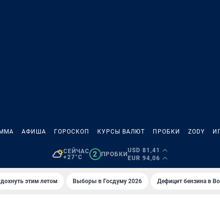
АММА
АФИША
ГОРОСКОП
КУРСЫ ВАЛЮТ
ПРОБКИ
ZODY
И
USD 81,41
СЕЙЧАС
2
ПРОБКИ
+27°C
EUR 94,06
тдохнуть этим летом
Выборы в Госдуму 2026
Дефицит бензина в В