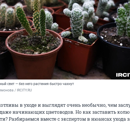
ый свет — без него растения быстро чахнут
монова / IRCITY.RU
отливы в уходе и выглядят очень необычно, чем зас
даже начинающих цветоводов. Но как заставить колю
ти? Разбираемся вместе с экспертом в нюансах ухода з