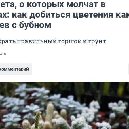
ета, о которых молчат в
х: как добиться цветения ка
ев с бубном
брать правильный горшок и грунт
418
 комментарий