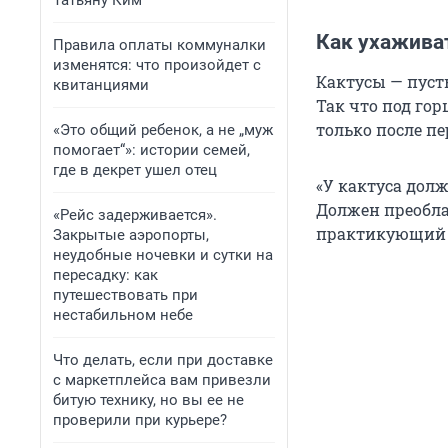
Татьяну Ким
Как ухажива
Правила оплаты коммуналки
изменятся: что произойдет с
Кактусы — пуст
квитанциями
Так что под го
только после пе
«Это общий ребенок, а не „муж
помогает“»: истории семей,
где в декрет ушел отец
«У кактуса дол
Должен преобла
«Рейс задерживается».
практикующий 
Закрытые аэропорты,
неудобные ночевки и сутки на
пересадку: как
путешествовать при
нестабильном небе
Что делать, если при доставке
с маркетплейса вам привезли
битую технику, но вы ее не
проверили при курьере?