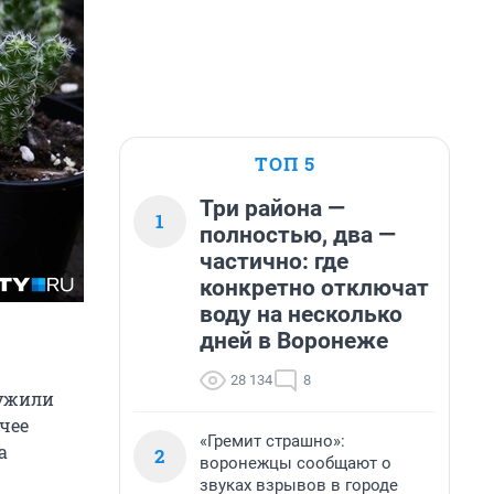
ТОП 5
Три района —
1
полностью, два —
частично: где
конкретно отключат
воду на несколько
дней в Воронеже
28 134
8
лужили
чее
«Гремит страшно»:
а
2
воронежцы сообщают о
звуках взрывов в городе