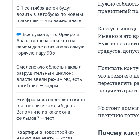
Нужно соблюсти 
С 1 сентября детей будут
правильный пол
возить в автобусах по новым
правилам — что важно знать
Кактус никогда 
Все думали, что Орейро и
Именно в это в
Арана встречаются: что на
Нужно поставить
самом деле связывало самую
градусов, допус
горячую пару 90-х
Смоленскую область накрыл
Поливать кактус
разрушительный циклон:
это время его н
власти ввели режим ЧС, есть
переставлять ра
погибшие — кадры
получить цветы
Эти фразы из советского кино
вы говорите каждый день.
Но стоит помнит
Вспомните из каких они
цветению только 
фильмов? — тест
Почему какт
Квартиры в новостройках
начнут дешеветь — когда