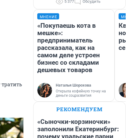
5 377
Обсудить
МНЕНИЕ
МНЕНИ
«Покупаешь кота в
Кварт
мешке»:
но де
предприниматель
рынок
рассказала, как на
сейча
самом деле устроен
бизнес со складами
дешевых товаров
т тратить
Наталья Шорохова
Открыла кофейную точку на
деньги соцразвития
РЕКОМЕНДУЕМ
«Сыночки-корзиночки»
заполонили Екатеринбург:
почему уральские парни