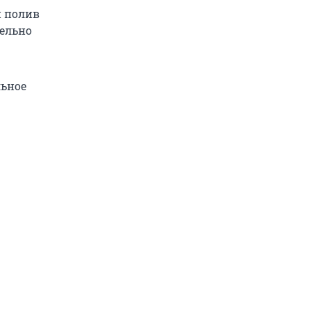
й полив
тельно
льное