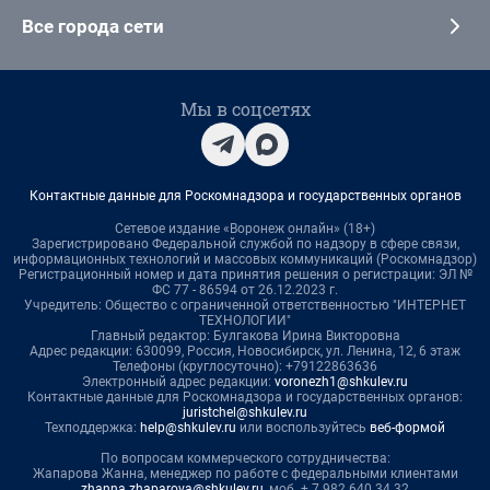
Все города сети
Мы в соцсетях
Контактные данные для Роскомнадзора и государственных органов
Сетевое издание «Воронеж онлайн» (18+)
Зарегистрировано Федеральной службой по надзору в сфере связи,
информационных технологий и массовых коммуникаций (Роскомнадзор)
Регистрационный номер и дата принятия решения о регистрации: ЭЛ №
ФС 77 - 86594 от 26.12.2023 г.
Учредитель: Общество с ограниченной ответственностью "ИНТЕРНЕТ
ТЕХНОЛОГИИ"
Главный редактор: Булгакова Ирина Викторовна
Адрес редакции: 630099, Россия, Новосибирск, ул. Ленина, 12, 6 этаж
Телефоны (круглосуточно): +79122863636
Электронный адрес редакции:
voronezh1@shkulev.ru
Контактные данные для Роскомнадзора и государственных органов:
juristchel@shkulev.ru
Техподдержка:
help@shkulev.ru
или воспользуйтесь
веб-формой
По вопросам коммерческого сотрудничества:
Жапарова Жанна, менеджер по работе с федеральными клиентами
zhanna.zhaparova@shkulev.ru
, моб. + 7 982 640 34 32