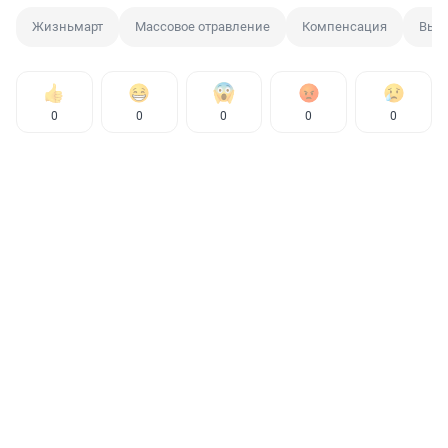
Жизньмарт
Массовое отравление
Компенсация
Вып
0
0
0
0
0