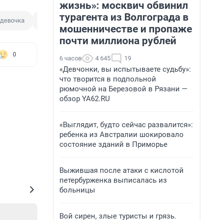
жизнь»: москвич обвинил
турагента из Волгограда в
девочка
Следственный комитет
мошенничестве и пропаже
почти миллиона рублей
0
6 часов
4 645
19
«Девчонки, вы испытываете судьбу»:
что творится в подпольной
рюмочной на Березовой в Рязани —
обзор YA62.RU
«Выглядит, будто сейчас развалится»:
ребенка из Австралии шокировало
состояние зданий в Приморье
Выжившая после атаки с кислотой
петербурженка выписалась из
больницы
Вой сирен, злые туристы и грязь.