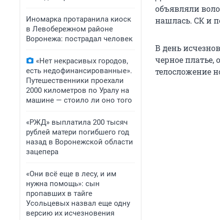
объявляли воло
Иномарка протаранила киоск
нашлась. СК и 
в Левобережном районе
Воронежа: пострадал человек
В день исчезно
черное платье, 
«Нет некрасивых городов,
есть недофинансированные».
телосложение но
Путешественники проехали
2000 километров по Уралу на
машине — стоило ли оно того
«РЖД» выплатила 200 тысяч
рублей матери погибшего год
назад в Воронежской области
зацепера
«Они всё еще в лесу, и им
нужна помощь»: сын
пропавших в тайге
Усольцевых назвал еще одну
версию их исчезновения