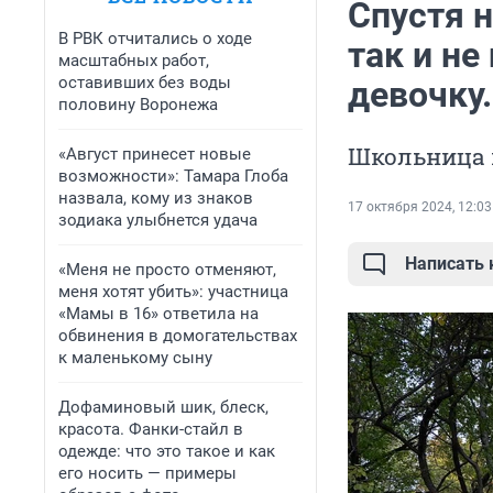
Спустя 
В РВК отчитались о ходе
так и н
масштабных работ,
оставивших без воды
девочку
половину Воронежа
Школьница 
«Август принесет новые
возможности»: Тамара Глоба
назвала, кому из знаков
17 октября 2024, 12:03
зодиака улыбнется удача
Написать
«Меня не просто отменяют,
меня хотят убить»: участница
«Мамы в 16» ответила на
обвинения в домогательствах
к маленькому сыну
Дофаминовый шик, блеск,
красота. Фанки-стайл в
одежде: что это такое и как
его носить — примеры