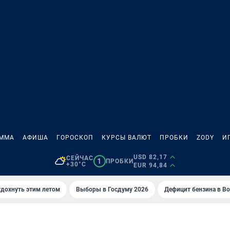
АММА
АФИША
ГОРОСКОП
КУРСЫ ВАЛЮТ
ПРОБКИ
ZODY
И
USD 82,17
СЕЙЧАС
1
ПРОБКИ
+30°C
EUR 94,84
тдохнуть этим летом
Выборы в Госдуму 2026
Дефицит бензина в В