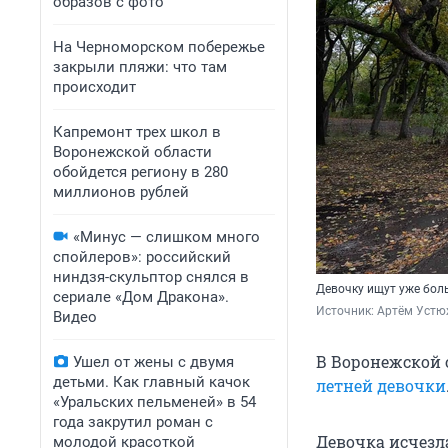
образов с фото
На Черноморском побережье
закрыли пляжи: что там
происходит
Капремонт трех школ в
Воронежской области
обойдется региону в 280
миллионов рублей
«Минус — слишком много
спойлеров»: российский
ниндзя-скульптор снялся в
Девочку ищут уже бол
сериале «Дом Дракона».
Источник: 
Артём Устю
Видео
В Воронежской 
Ушел от жены с двумя
детьми. Как главный качок
летней девочки
«Уральских пельменей» в 54
года закрутил роман с
Девочка исчезла
молодой красоткой