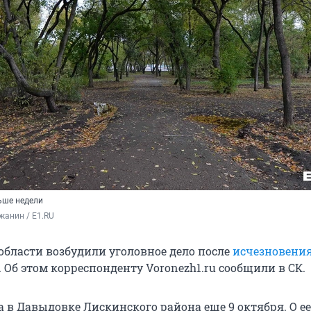
ьше недели
жанин / E1.RU
области возбудили уголовное дело после
исчезновения
. Об этом корреспонденту Voronezh1.ru сообщили в СК.
 в Давыдовке Лискинского района еще 9 октября. О е