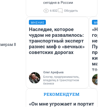
сегодня в России
6 832
Обсудить
МНЕНИЕ
МНЕНИ
Наследие, которое
«Нет 
чудом не развалилось:
городо
транспортный эксперт
недоф
омерам 8
разнес миф о «вечных»
Путеш
советских дорогах
проех
килом
машин
того
Олег Арефьев
Блогер, предприниматель,
владелец в транспортном
бизнесе
РЕКОМЕНДУЕМ
«Он мне угрожает и портит