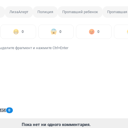
н
ЛизаАлерт
Полиция
Пропавший ребенок
Пропавшая 
0
0
0
ыделите фрагмент и нажмите Ctrl+Enter
ИИ
0
Пока нет ни одного комментария.