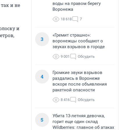
воды на правом берегу
так и не
Воронежа
18 618
7
олоску и
етров,
«Гремит страшно»:
3
воронежцы сообщают о
звуках взрывов в городе
9 001
Обсудить
Громкие звуки взрывов
4
раздались в Воронеже
вскоре после объявления
ракетной опасности
8 416
Обсудить
Убита 13-летняя девочка,
5
горит еще один склад
Wildberries: главное об атаках