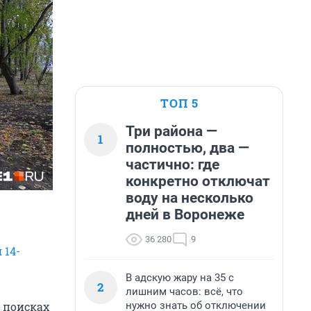
ТОП 5
Три района —
1
полностью, два —
частично: где
конкретно отключат
воду на несколько
дней в Воронеже
36 280
9
 14-
В адскую жару на 35 с
2
лишним часов: всё, что
нужно знать об отключении
е поисках