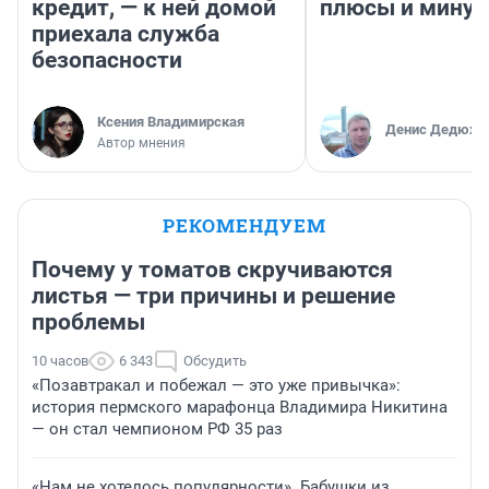
кредит, — к ней домой
плюсы и мину
приехала служба
безопасности
Ксения Владимирская
Денис Дедюхи
Автор мнения
РЕКОМЕНДУЕМ
Почему у томатов скручиваются
листья — три причины и решение
проблемы
10 часов
6 343
Обсудить
«Позавтракал и побежал — это уже привычка»:
история пермского марафонца Владимира Никитина
— он стал чемпионом РФ 35 раз
«Нам не хотелось популярности». Бабушки из