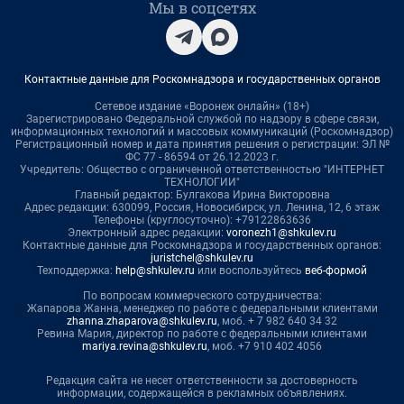
Мы в соцсетях
Контактные данные для Роскомнадзора и государственных органов
Сетевое издание «Воронеж онлайн» (18+)
Зарегистрировано Федеральной службой по надзору в сфере связи,
информационных технологий и массовых коммуникаций (Роскомнадзор)
Регистрационный номер и дата принятия решения о регистрации: ЭЛ №
ФС 77 - 86594 от 26.12.2023 г.
Учредитель: Общество с ограниченной ответственностью "ИНТЕРНЕТ
ТЕХНОЛОГИИ"
Главный редактор: Булгакова Ирина Викторовна
Адрес редакции: 630099, Россия, Новосибирск, ул. Ленина, 12, 6 этаж
Телефоны (круглосуточно): +79122863636
Электронный адрес редакции:
voronezh1@shkulev.ru
Контактные данные для Роскомнадзора и государственных органов:
juristchel@shkulev.ru
Техподдержка:
help@shkulev.ru
или воспользуйтесь
веб-формой
По вопросам коммерческого сотрудничества:
Жапарова Жанна, менеджер по работе с федеральными клиентами
zhanna.zhaparova@shkulev.ru
, моб. + 7 982 640 34 32
Ревина Мария, директор по работе с федеральными клиентами
mariya.revina@shkulev.ru
, моб. +7 910 402 4056
Редакция сайта не несет ответственности за достоверность
информации, содержащейся в рекламных объявлениях.