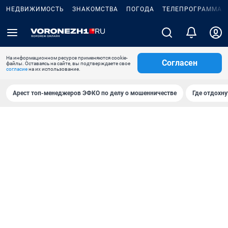
НЕДВИЖИМОСТЬ
ЗНАКОМСТВА
ПОГОДА
ТЕЛЕПРОГРАММА
На информационном ресурсе применяются cookie-
Согласен
файлы. Оставаясь на сайте, вы подтверждаете свое
согласие
на их использование.
Арест топ-менеджеров ЭФКО по делу о мошенничестве
Где отдохну