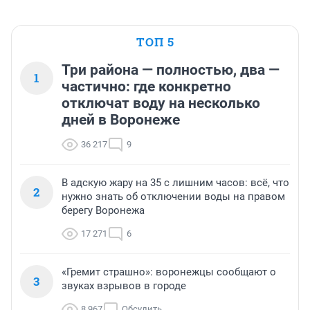
ТОП 5
Три района — полностью, два —
1
частично: где конкретно
отключат воду на несколько
дней в Воронеже
36 217
9
В адскую жару на 35 с лишним часов: всё, что
2
нужно знать об отключении воды на правом
берегу Воронежа
17 271
6
«Гремит страшно»: воронежцы сообщают о
3
звуках взрывов в городе
8 967
Обсудить