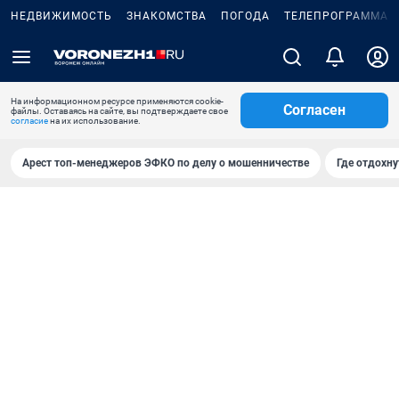
НЕДВИЖИМОСТЬ
ЗНАКОМСТВА
ПОГОДА
ТЕЛЕПРОГРАММА
На информационном ресурсе применяются cookie-
Согласен
файлы. Оставаясь на сайте, вы подтверждаете свое
согласие
на их использование.
Арест топ-менеджеров ЭФКО по делу о мошенничестве
Где отдохну