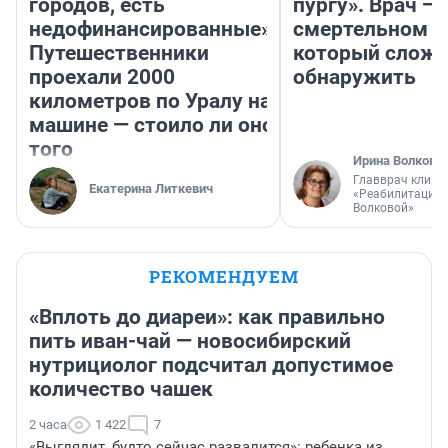
городов, есть
пургу». Врач — 
недофинансированные».
смертельном д
Путешественники
который слож
проехали 2000
обнаружить
километров по Уралу на
машине — стоило ли оно
того
Ирина Волкова
Главврач клини
Екатерина Литкевич
«Реабилитация 
Волковой»
РЕКОМЕНДУЕМ
«Вплоть до диареи»: как правильно
пить иван-чай — новосибирский
нутрициолог подсчитал допустимое
количество чашек
2 часа
1 422
7
«Выглядит, будто сейчас развалится»: ребенка из