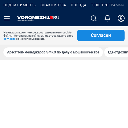
НЕДВИЖИМОСТЬ
ЗНАКОМСТВА
ПОГОДА
ТЕЛЕПРОГРАММА
На информационном ресурсе применяются cookie-
Согласен
файлы. Оставаясь на сайте, вы подтверждаете свое
согласие
на их использование.
Арест топ-менеджеров ЭФКО по делу о мошенничестве
Где отдохну