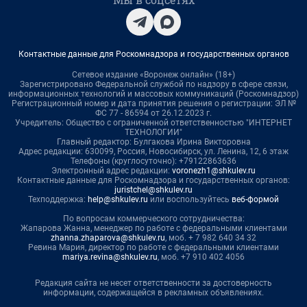
Контактные данные для Роскомнадзора и государственных органов
Сетевое издание «Воронеж онлайн» (18+)
Зарегистрировано Федеральной службой по надзору в сфере связи,
информационных технологий и массовых коммуникаций (Роскомнадзор)
Регистрационный номер и дата принятия решения о регистрации: ЭЛ №
ФС 77 - 86594 от 26.12.2023 г.
Учредитель: Общество с ограниченной ответственностью "ИНТЕРНЕТ
ТЕХНОЛОГИИ"
Главный редактор: Булгакова Ирина Викторовна
Адрес редакции: 630099, Россия, Новосибирск, ул. Ленина, 12, 6 этаж
Телефоны (круглосуточно): +79122863636
Электронный адрес редакции:
voronezh1@shkulev.ru
Контактные данные для Роскомнадзора и государственных органов:
juristchel@shkulev.ru
Техподдержка:
help@shkulev.ru
или воспользуйтесь
веб-формой
По вопросам коммерческого сотрудничества:
Жапарова Жанна, менеджер по работе с федеральными клиентами
zhanna.zhaparova@shkulev.ru
, моб. + 7 982 640 34 32
Ревина Мария, директор по работе с федеральными клиентами
mariya.revina@shkulev.ru
, моб. +7 910 402 4056
Редакция сайта не несет ответственности за достоверность
информации, содержащейся в рекламных объявлениях.