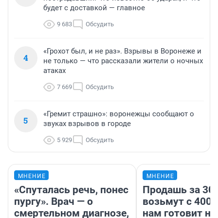
будет с доставкой — главное
9 683
Обсудить
«Грохот был, и не раз». Взрывы в Воронеже и
4
не только — что рассказали жители о ночных
атаках
7 669
Обсудить
«Гремит страшно»: воронежцы сообщают о
5
звуках взрывов в городе
5 929
Обсудить
МНЕНИЕ
МНЕНИЕ
«Спуталась речь, понес
Продашь за 300
пургу». Врач — о
возьмут с 4000
смертельном диагнозе,
нам готовит н