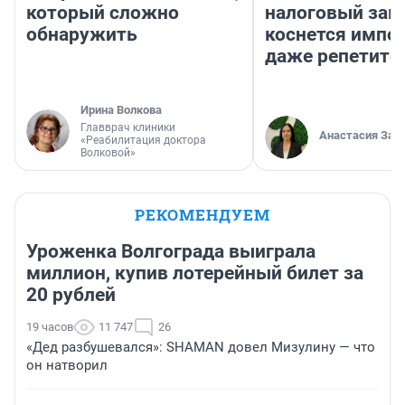
который сложно
налоговый зако
обнаружить
коснется импор
даже репетито
Ирина Волкова
Главврач клиники
Анастасия Зав
«Реабилитация доктора
Волковой»
РЕКОМЕНДУЕМ
Уроженка Волгограда выиграла
миллион, купив лотерейный билет за
20 рублей
19 часов
11 747
26
«Дед разбушевался»: SHAMAN довел Мизулину — что
он натворил