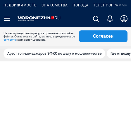
НЕДВИЖИМОСТЬ
ЗНАКОМСТВА
ПОГОДА
ТЕЛЕПРОГРАММА
На информационном ресурсе применяются cookie-
Согласен
файлы. Оставаясь на сайте, вы подтверждаете свое
согласие
на их использование.
Арест топ-менеджеров ЭФКО по делу о мошенничестве
Где отдохну