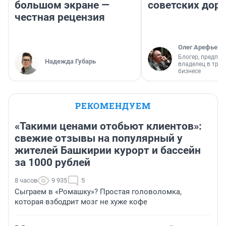
большом экране —
советских доро
честная рецензия
Олег Арефьев
Блогер, предпри
Надежда Губарь
владелец в тра
бизнесе
РЕКОМЕНДУЕМ
«Такими ценами отобьют клиентов»:
свежие отзывы на популярный у
жителей Башкирии курорт и бассейн
за 1000 рублей
8 часов
9 935
5
Сыграем в «Ромашку»? Простая головоломка,
которая взбодрит мозг не хуже кофе