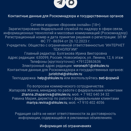
Контактные данные для Роскомнадзора и государственных органов
Сетевое издание «Воронеж онлайн» (18+)
Зарегистрировано Федеральной службой по надзору в сфере связи,
информационных технологий и массовых коммуникаций (Роскомнадзор)
Регистрационный номер и дата принятия решения о регистрации: ЭЛ №
ФС 77 - 86594 от 26.12.2023 г.
Учредитель: Общество с ограниченной ответственностью "ИНТЕРНЕТ
ТЕХНОЛОГИИ"
Главный редактор: Булгакова Ирина Викторовна
Адрес редакции: 630099, Россия, Новосибирск, ул. Ленина, 12, 6 этаж
Телефоны (круглосуточно): +79122863636
Электронный адрес редакции:
voronezh1@shkulev.ru
Контактные данные для Роскомнадзора и государственных органов:
juristchel@shkulev.ru
Техподдержка:
help@shkulev.ru
или воспользуйтесь
веб-формой
По вопросам коммерческого сотрудничества:
Жапарова Жанна, менеджер по работе с федеральными клиентами
zhanna.zhaparova@shkulev.ru
, моб. + 7 982 640 34 32
Ревина Мария, директор по работе с федеральными клиентами
mariya.revina@shkulev.ru
, моб. +7 910 402 4056
Редакция сайта не несет ответственности за достоверность
информации, содержащейся в рекламных объявлениях.
Информация об ограничениях