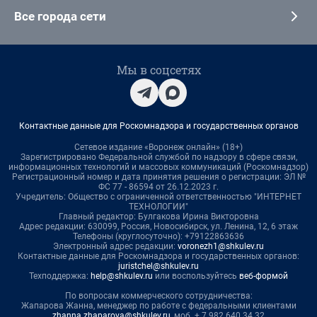
Все города сети
Мы в соцсетях
Контактные данные для Роскомнадзора и государственных органов
Сетевое издание «Воронеж онлайн» (18+)
Зарегистрировано Федеральной службой по надзору в сфере связи,
информационных технологий и массовых коммуникаций (Роскомнадзор)
Регистрационный номер и дата принятия решения о регистрации: ЭЛ №
ФС 77 - 86594 от 26.12.2023 г.
Учредитель: Общество с ограниченной ответственностью "ИНТЕРНЕТ
ТЕХНОЛОГИИ"
Главный редактор: Булгакова Ирина Викторовна
Адрес редакции: 630099, Россия, Новосибирск, ул. Ленина, 12, 6 этаж
Телефоны (круглосуточно): +79122863636
Электронный адрес редакции:
voronezh1@shkulev.ru
Контактные данные для Роскомнадзора и государственных органов:
juristchel@shkulev.ru
Техподдержка:
help@shkulev.ru
или воспользуйтесь
веб-формой
По вопросам коммерческого сотрудничества:
Жапарова Жанна, менеджер по работе с федеральными клиентами
zhanna.zhaparova@shkulev.ru
, моб. + 7 982 640 34 32