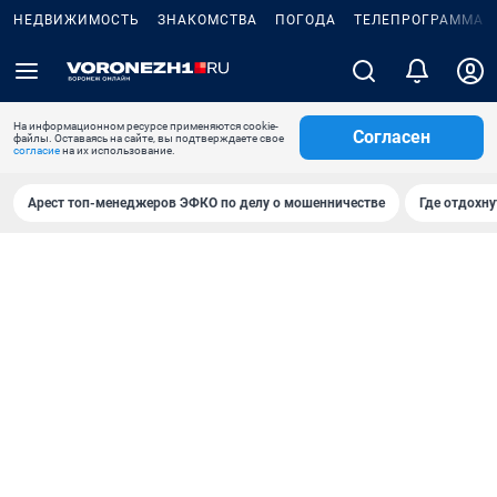
НЕДВИЖИМОСТЬ
ЗНАКОМСТВА
ПОГОДА
ТЕЛЕПРОГРАММА
На информационном ресурсе применяются cookie-
Согласен
файлы. Оставаясь на сайте, вы подтверждаете свое
согласие
на их использование.
Арест топ-менеджеров ЭФКО по делу о мошенничестве
Где отдохну