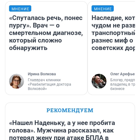
МНЕНИЕ
МНЕНИЕ
«Спуталась речь, понес
Наследие, кото
пургу». Врач — о
чудом не разва
смертельном диагнозе,
транспортный 
который сложно
разнес миф о 
обнаружить
советских доро
Ирина Волкова
Олег Арефьев
Главврач клиники
Блогер, предпри
«Реабилитация доктора
владелец в тра
Волковой»
бизнесе
РЕКОМЕНДУЕМ
«Нашел Наденьку, а у нее пробита
голова». Мужчина рассказал, как
потерял жену при атаке БПЛА в