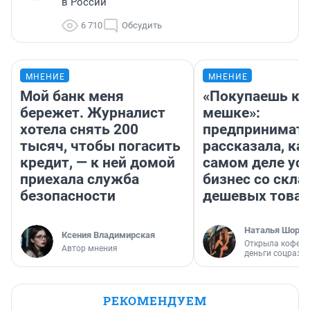
в России
6 710
Обсудить
МНЕНИЕ
МНЕНИЕ
Мой банк меня
«Покупаешь ко
бережет. Журналист
мешке»:
хотела снять 200
предпринимат
тысяч, чтобы погасить
рассказала, как
кредит, — к ней домой
самом деле ус
приехала служба
бизнес со скл
безопасности
дешевых това
Наталья Шорох
Ксения Владимирская
Открыла кофейн
Автор мнения
деньги соцразв
РЕКОМЕНДУЕМ