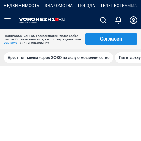
НЕДВИЖИМОСТЬ
ЗНАКОМСТВА
ПОГОДА
ТЕЛЕПРОГРАММА
На информационном ресурсе применяются cookie-
Согласен
файлы. Оставаясь на сайте, вы подтверждаете свое
согласие
на их использование.
Арест топ-менеджеров ЭФКО по делу о мошенничестве
Где отдохну