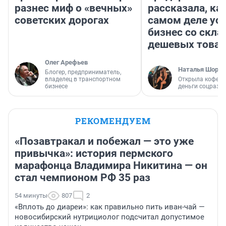
разнес миф о «вечных»
рассказала, как
советских дорогах
самом деле ус
бизнес со скл
дешевых това
Олег Арефьев
Наталья Шорох
Блогер, предприниматель,
владелец в транспортном
Открыла кофейн
бизнесе
деньги соцразв
РЕКОМЕНДУЕМ
«Позавтракал и побежал — это уже
привычка»: история пермского
марафонца Владимира Никитина — он
стал чемпионом РФ 35 раз
54 минуты
807
2
«Вплоть до диареи»: как правильно пить иван-чай —
новосибирский нутрициолог подсчитал допустимое