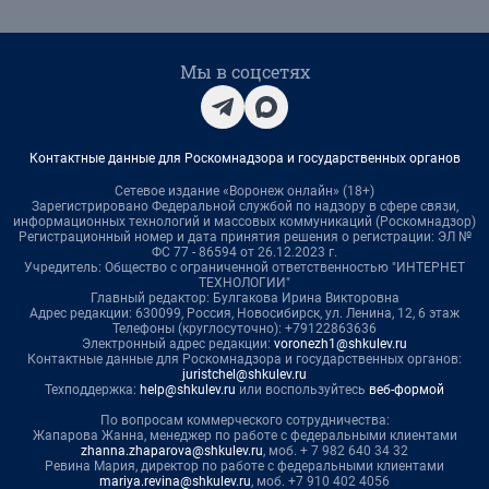
Мы в соцсетях
Контактные данные для Роскомнадзора и государственных органов
Сетевое издание «Воронеж онлайн» (18+)
Зарегистрировано Федеральной службой по надзору в сфере связи,
информационных технологий и массовых коммуникаций (Роскомнадзор)
Регистрационный номер и дата принятия решения о регистрации: ЭЛ №
ФС 77 - 86594 от 26.12.2023 г.
Учредитель: Общество с ограниченной ответственностью "ИНТЕРНЕТ
ТЕХНОЛОГИИ"
Главный редактор: Булгакова Ирина Викторовна
Адрес редакции: 630099, Россия, Новосибирск, ул. Ленина, 12, 6 этаж
Телефоны (круглосуточно): +79122863636
Электронный адрес редакции:
voronezh1@shkulev.ru
Контактные данные для Роскомнадзора и государственных органов:
juristchel@shkulev.ru
Техподдержка:
help@shkulev.ru
или воспользуйтесь
веб-формой
По вопросам коммерческого сотрудничества:
Жапарова Жанна, менеджер по работе с федеральными клиентами
zhanna.zhaparova@shkulev.ru
, моб. + 7 982 640 34 32
Ревина Мария, директор по работе с федеральными клиентами
mariya.revina@shkulev.ru
, моб. +7 910 402 4056