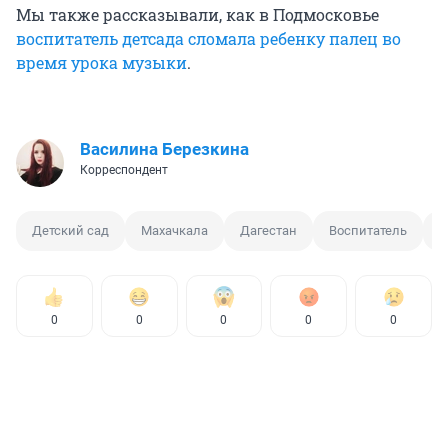
Мы также рассказывали, как в Подмосковье
воспитатель детсада сломала ребенку палец во
время урока музыки
.
Василина Березкина
Корреспондент
Детский сад
Махачкала
Дагестан
Воспитатель
С
0
0
0
0
0