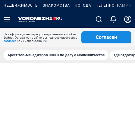
НЕДВИЖИМОСТЬ
ЗНАКОМСТВА
ПОГОДА
ТЕЛЕПРОГРАММА
На информационном ресурсе применяются cookie-
Согласен
файлы. Оставаясь на сайте, вы подтверждаете свое
согласие
на их использование.
Арест топ-менеджеров ЭФКО по делу о мошенничестве
Где отдохну