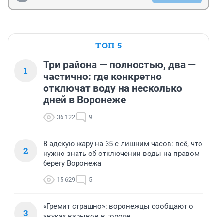
ТОП 5
Три района — полностью, два —
1
частично: где конкретно
отключат воду на несколько
дней в Воронеже
36 122
9
В адскую жару на 35 с лишним часов: всё, что
2
нужно знать об отключении воды на правом
берегу Воронежа
15 629
5
«Гремит страшно»: воронежцы сообщают о
3
звуках взрывов в городе