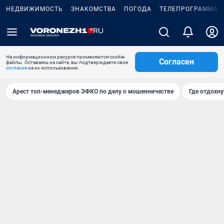
НЕДВИЖИМОСТЬ
ЗНАКОМСТВА
ПОГОДА
ТЕЛЕПРОГРАММА
На информационном ресурсе применяются cookie-
Согласен
файлы. Оставаясь на сайте, вы подтверждаете свое
согласие
на их использование.
Арест топ-менеджеров ЭФКО по делу о мошенничестве
Где отдохну