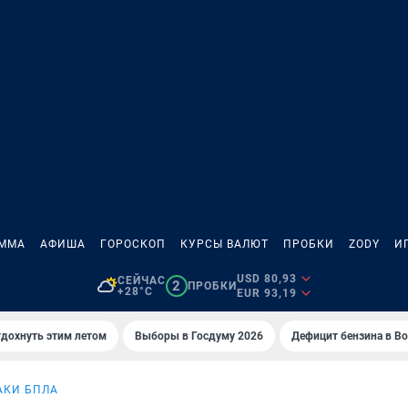
АММА
АФИША
ГОРОСКОП
КУРСЫ ВАЛЮТ
ПРОБКИ
ZODY
И
USD 80,93
СЕЙЧАС
2
ПРОБКИ
+28°C
EUR 93,19
тдохнуть этим летом
Выборы в Госдуму 2026
Дефицит бензина в В
АКИ БПЛА