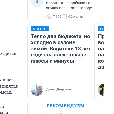
5
воронежцы сообщают о
звуках взрывов в городе
7 166
Обсудить
МНЕНИЕ
МНЕНИ
Тепло для бюджета, но
Прода
холодно в салоне
возьм
зимой. Водитель 13 лет
нам г
аходится
ездит на электрокаре:
налог
плюсы и минусы
косне
даже 
 и ног.
аходятся
Денис Дедюхин
омощь.
РЕКОМЕНДУЕМ
ей
зана