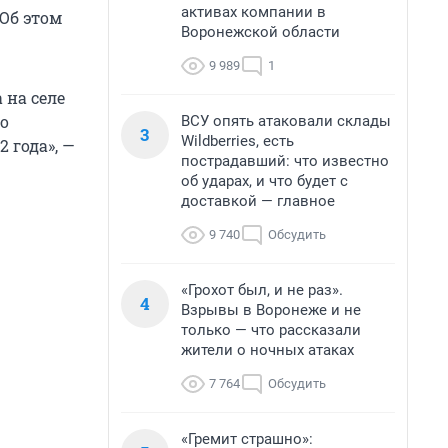
активах компании в
 Об этом
Воронежской области
9 989
1
 на селе
но
ВСУ опять атаковали склады
3
Wildberries, есть
 года», —
пострадавший: что известно
об ударах, и что будет с
доставкой — главное
9 740
Обсудить
«Грохот был, и не раз».
4
Взрывы в Воронеже и не
только — что рассказали
жители о ночных атаках
7 764
Обсудить
«Гремит страшно»: