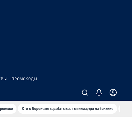
ГРЫ
ПРОМОКОДЫ
оронеже
Кто в Воронеже зарабатывает миллиарды на бензине
Где в