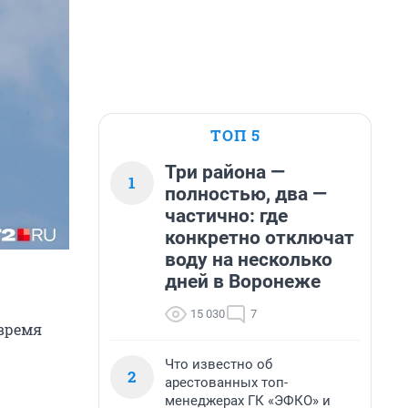
ТОП 5
Три района —
1
полностью, два —
частично: где
конкретно отключат
воду на несколько
дней в Воронеже
15 030
7
 время
Что известно об
2
арестованных топ-
менеджерах ГК «ЭФКО» и