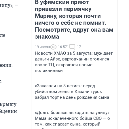
В уфимский приют
ицу», —
привезли пермячку
Марину, которая почти
ничего о себе не помнит.
Посмотрите, вдруг она вам
еле
знакома
19 часов
16 571
17
Новости ХМАО за 5 августа: муж дает
деньги Айзе, вартовчанин оголился
ении.
возле ТЦ, откроются новые
поликлиники
с
«Заказали на 3-летие»: перед
убийством жены в Казани турок
забрал торт на день рождения сына
в крышу
общении
«Долго боялась выходить на улицу».
Мама искалеченного бойца СВО — о
том, как спасает сына, который