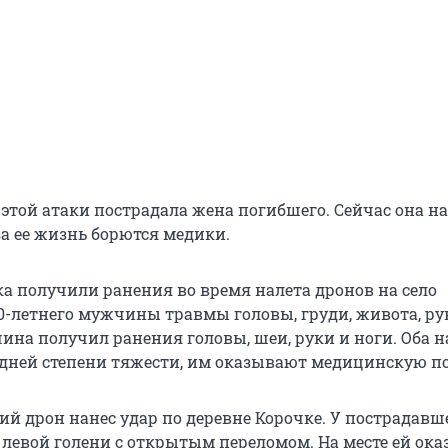
 этой атаки пострадала жена погибшего. Сейчас она н
за ее жизнь борются медики.
ка получили ранения во время налета дронов на село
0-летнего мужчины травмы головы, груди, живота, рук
ина получил ранения головы, шеи, руки и ноги. Оба н
едней степени тяжести, им оказывают медицинскую п
ий дрон нанес удар по деревне Корочке. У пострадавш
 левой голени с открытым переломом. На месте ей ока