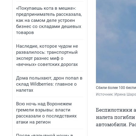
«Покупаешь кота в мешке»:
предприниматель рассказала,
как на самом деле устроен
бизнес со складами дешевых
товаров
Наследие, которое чудом не
развалилось: транспортный
эксперт разнес миф о
«вечных» советских дорогах
Дома полыхают, дрон попал в
склад Wildberries: главное о
Сбили более 100 бесп
налетах
Источник: 
Ирина Шаров
Всю ночь над Воронежем
Беспилотники а
гремели взрывы: власти
рассказали о последствиях
налета погибли
атаки на регион
автомобили. Рас
После «взрывной ночи» в