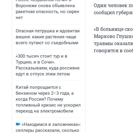
Один человек по
Воронеже снова объявлена
ракетная опасность, но сирен
сообщил губерн
нет
«В больнице ск
Опасная петрушка и ядовитая
Марково Глушков
вишня: какие растения чаще
всего путают со съедобными
травмы оказали
говорится в со
«300 тысяч стоит тур и в
Турцию, и в Сочи».
Рассказываем, куда россияне
едут в отпуск этим летом
Китай попрощается с
бензином через 2–3 года, а
когда Россия? Почему
топливный кризис не ускорил
переход на электромобили
«Находимся в заложниках»:
селлеры рассказали, сколько