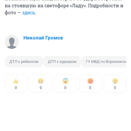
на стоявшую на светофоре «Ладу». Подробности и
фото —
здесь
.
Николай Громов
ДТП с ребенком
ДТП с курьером
ГУ МВД по Воронежской
0
0
0
0
0