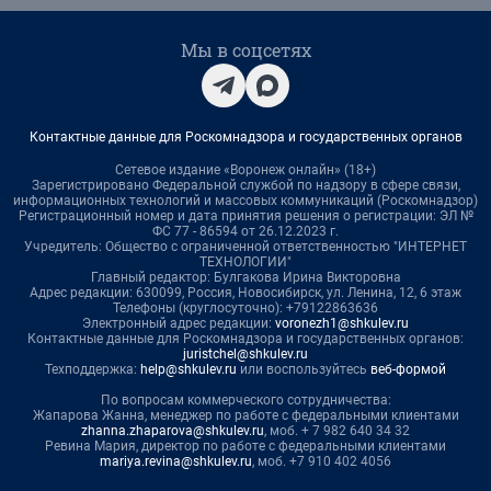
Мы в соцсетях
Контактные данные для Роскомнадзора и государственных органов
Сетевое издание «Воронеж онлайн» (18+)
Зарегистрировано Федеральной службой по надзору в сфере связи,
информационных технологий и массовых коммуникаций (Роскомнадзор)
Регистрационный номер и дата принятия решения о регистрации: ЭЛ №
ФС 77 - 86594 от 26.12.2023 г.
Учредитель: Общество с ограниченной ответственностью "ИНТЕРНЕТ
ТЕХНОЛОГИИ"
Главный редактор: Булгакова Ирина Викторовна
Адрес редакции: 630099, Россия, Новосибирск, ул. Ленина, 12, 6 этаж
Телефоны (круглосуточно): +79122863636
Электронный адрес редакции:
voronezh1@shkulev.ru
Контактные данные для Роскомнадзора и государственных органов:
juristchel@shkulev.ru
Техподдержка:
help@shkulev.ru
или воспользуйтесь
веб-формой
По вопросам коммерческого сотрудничества:
Жапарова Жанна, менеджер по работе с федеральными клиентами
zhanna.zhaparova@shkulev.ru
, моб. + 7 982 640 34 32
Ревина Мария, директор по работе с федеральными клиентами
mariya.revina@shkulev.ru
, моб. +7 910 402 4056