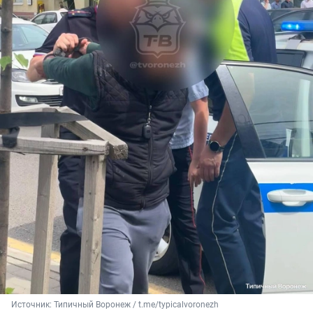
Источник: 
Типичный Воронеж / t.me/typicalvoronezh