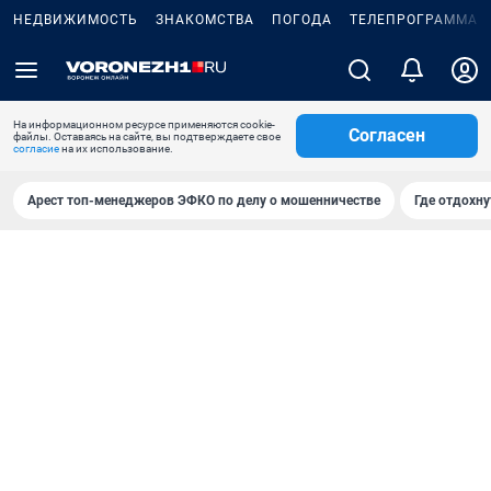
НЕДВИЖИМОСТЬ
ЗНАКОМСТВА
ПОГОДА
ТЕЛЕПРОГРАММА
На информационном ресурсе применяются cookie-
Согласен
файлы. Оставаясь на сайте, вы подтверждаете свое
согласие
на их использование.
Арест топ-менеджеров ЭФКО по делу о мошенничестве
Где отдохну