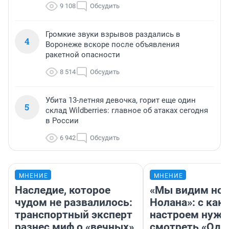
9 108
Обсудить
Громкие звуки взрывов раздались в
4
Воронеже вскоре после объявления
ракетной опасности
8 514
Обсудить
Убита 13-летняя девочка, горит еще один
5
склад Wildberries: главное об атаках сегодня
в России
6 942
Обсудить
МНЕНИЕ
МНЕНИЕ
Наследие, которое
«Мы видим нов
чудом не развалилось:
Нолана»: с как
транспортный эксперт
настроем нужн
разнес миф о «вечных»
смотреть «Оди