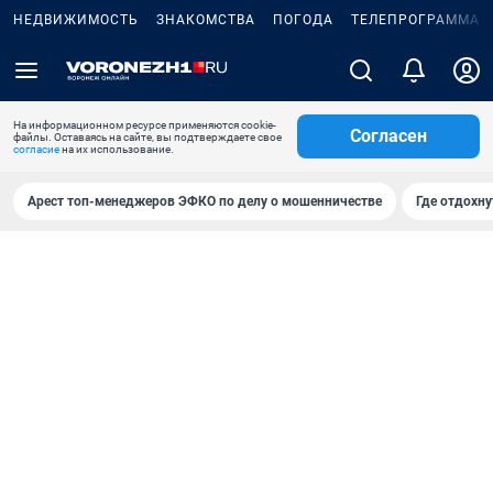
НЕДВИЖИМОСТЬ
ЗНАКОМСТВА
ПОГОДА
ТЕЛЕПРОГРАММА
На информационном ресурсе применяются cookie-
Согласен
файлы. Оставаясь на сайте, вы подтверждаете свое
согласие
на их использование.
Арест топ-менеджеров ЭФКО по делу о мошенничестве
Где отдохну