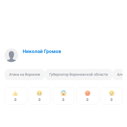
Николай Громов
Атака на Воронеж
Губернатор Воронежской области
Алекс
0
0
0
0
0