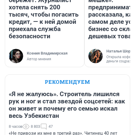
бережет. Журналист
мешке»:
хотела снять 200
предпринимат
тысяч, чтобы погасить
рассказала, как
кредит, — к ней домой
самом деле ус
приехала служба
бизнес со скл
безопасности
дешевых това
Наталья Шорох
Ксения Владимирская
Открыла кофейн
Автор мнения
деньги соцразв
РЕКОМЕНДУЕМ
«Я не жалуюсь». Строитель лишился
рук и ног и стал звездой соцсетей: как
он живет и почему его семью искал
весь Узбекистан
8 часов
8 803
47
«Не привози их мне в третий раз». Читинец 40 лет