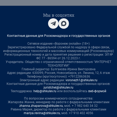
Мы в соцсетях
Контактные данные для Роскомнадзора и государственных органов
Сетевое издание «Воронеж онлайн» (18+)
Зарегистрировано Федеральной службой по надзору в сфере связи,
информационных технологий и массовых коммуникаций (Роскомнадзор)
Регистрационный номер и дата принятия решения о регистрации: ЭЛ №
ФС 77 - 86594 от 26.12.2023 г.
Учредитель: Общество с ограниченной ответственностью "ИНТЕРНЕТ
ТЕХНОЛОГИИ"
Главный редактор: Булгакова Ирина Викторовна
Адрес редакции: 630099, Россия, Новосибирск, ул. Ленина, 12, 6 этаж
Телефоны (круглосуточно): +79122863636
Электронный адрес редакции:
voronezh1@shkulev.ru
Контактные данные для Роскомнадзора и государственных органов:
juristchel@shkulev.ru
Техподдержка:
help@shkulev.ru
или воспользуйтесь
веб-формой
По вопросам коммерческого сотрудничества:
Жапарова Жанна, менеджер по работе с федеральными клиентами
zhanna.zhaparova@shkulev.ru
, моб. + 7 982 640 34 32
Ревина Мария, директор по работе с федеральными клиентами
mariya.revina@shkulev.ru
, моб. +7 910 402 4056