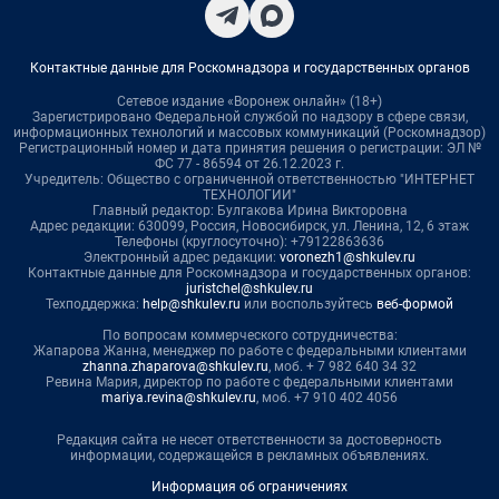
Контактные данные для Роскомнадзора и государственных органов
Сетевое издание «Воронеж онлайн» (18+)
Зарегистрировано Федеральной службой по надзору в сфере связи,
информационных технологий и массовых коммуникаций (Роскомнадзор)
Регистрационный номер и дата принятия решения о регистрации: ЭЛ №
ФС 77 - 86594 от 26.12.2023 г.
Учредитель: Общество с ограниченной ответственностью "ИНТЕРНЕТ
ТЕХНОЛОГИИ"
Главный редактор: Булгакова Ирина Викторовна
Адрес редакции: 630099, Россия, Новосибирск, ул. Ленина, 12, 6 этаж
Телефоны (круглосуточно): +79122863636
Электронный адрес редакции:
voronezh1@shkulev.ru
Контактные данные для Роскомнадзора и государственных органов:
juristchel@shkulev.ru
Техподдержка:
help@shkulev.ru
или воспользуйтесь
веб-формой
По вопросам коммерческого сотрудничества:
Жапарова Жанна, менеджер по работе с федеральными клиентами
zhanna.zhaparova@shkulev.ru
, моб. + 7 982 640 34 32
Ревина Мария, директор по работе с федеральными клиентами
mariya.revina@shkulev.ru
, моб. +7 910 402 4056
Редакция сайта не несет ответственности за достоверность
информации, содержащейся в рекламных объявлениях.
Информация об ограничениях