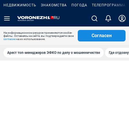
НЕДВИЖИМОСТЬ
ЗНАКОМСТВА
ПОГОДА
ТЕЛЕПРОГРАММА
На информационном ресурсе применяются cookie-
Согласен
файлы. Оставаясь на сайте, вы подтверждаете свое
согласие
на их использование.
Арест топ-менеджеров ЭФКО по делу о мошенничестве
Где отдохну