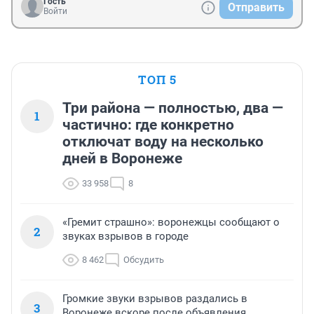
Гость
Отправить
Войти
ТОП 5
Три района — полностью, два —
1
частично: где конкретно
отключат воду на несколько
дней в Воронеже
33 958
8
«Гремит страшно»: воронежцы сообщают о
2
звуках взрывов в городе
8 462
Обсудить
Громкие звуки взрывов раздались в
3
Воронеже вскоре после объявления