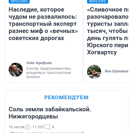
МНЕНИЕ
МНЕНИЕ
Наследие, которое
«Сливочное пи
чудом не развалилось:
разочаровало»
транспортный эксперт
туристы запла
разнес миф о «вечных»
тысяч, чтобы 
советских дорогах
день гулять по
Юрского перио
Хогвартсу
Олег Арефьев
Блогер, предприниматель,
Яна Шаламова
владелец в транспортном
бизнесе
РЕКОМЕНДУЕМ
Соль земли забайкальской.
Нижегородцевы
16 часов
11 320
8