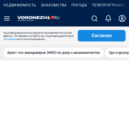
НЕДВИЖИМОСТЬ
ЗНАКОМСТВА
ПОГОДА
ТЕЛЕПРОГРАММА
На информационном ресурсе применяются cookie-
Согласен
файлы. Оставаясь на сайте, вы подтверждаете свое
согласие
на их использование.
Арест топ-менеджеров ЭФКО по делу о мошенничестве
Где отдохну