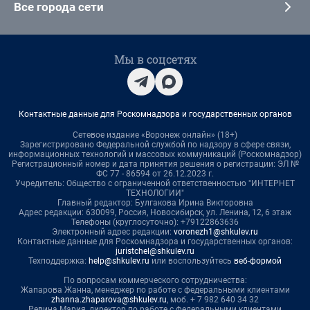
Все города сети
Мы в соцсетях
Контактные данные для Роскомнадзора и государственных органов
Сетевое издание «Воронеж онлайн» (18+)
Зарегистрировано Федеральной службой по надзору в сфере связи,
информационных технологий и массовых коммуникаций (Роскомнадзор)
Регистрационный номер и дата принятия решения о регистрации: ЭЛ №
ФС 77 - 86594 от 26.12.2023 г.
Учредитель: Общество с ограниченной ответственностью "ИНТЕРНЕТ
ТЕХНОЛОГИИ"
Главный редактор: Булгакова Ирина Викторовна
Адрес редакции: 630099, Россия, Новосибирск, ул. Ленина, 12, 6 этаж
Телефоны (круглосуточно): +79122863636
Электронный адрес редакции:
voronezh1@shkulev.ru
Контактные данные для Роскомнадзора и государственных органов:
juristchel@shkulev.ru
Техподдержка:
help@shkulev.ru
или воспользуйтесь
веб-формой
По вопросам коммерческого сотрудничества:
Жапарова Жанна, менеджер по работе с федеральными клиентами
zhanna.zhaparova@shkulev.ru
, моб. + 7 982 640 34 32
Ревина Мария, директор по работе с федеральными клиентами