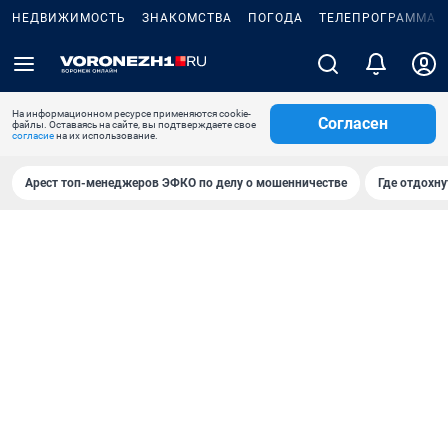
НЕДВИЖИМОСТЬ
ЗНАКОМСТВА
ПОГОДА
ТЕЛЕПРОГРАММА
На информационном ресурсе применяются cookie-
Согласен
файлы. Оставаясь на сайте, вы подтверждаете свое
согласие
на их использование.
Арест топ-менеджеров ЭФКО по делу о мошенничестве
Где отдохну