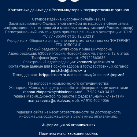
Контактные данные для Роскомнадзора и государственных органов
Сетевое издание «Воронеж онлайн» (18+)
Зарегистрировано Федеральной службой по надзору в сфере связи,
информационных технологий и массовых коммуникаций (Роскомнадзор)
Регистрационный номер и дата принятия решения о регистрации: ЭЛ №
ФС 77 - 86594 от 26.12.2023 г.
Учредитель: Общество с ограниченной ответственностью "ИНТЕРНЕТ
ТЕХНОЛОГИИ"
Главный редактор: Булгакова Ирина Викторовна
Адрес редакции: 630099, Россия, Новосибирск, ул. Ленина, 12, 6 этаж
Телефоны (круглосуточно): +79122863636
Электронный адрес редакции:
voronezh1@shkulev.ru
Контактные данные для Роскомнадзора и государственных органов:
juristchel@shkulev.ru
Техподдержка:
help@shkulev.ru
или воспользуйтесь
веб-формой
По вопросам коммерческого сотрудничества:
Жапарова Жанна, менеджер по работе с федеральными клиентами
zhanna.zhaparova@shkulev.ru
, моб. + 7 982 640 34 32
Ревина Мария, директор по работе с федеральными клиентами
mariya.revina@shkulev.ru
, моб. +7 910 402 4056
Редакция сайта не несет ответственности за достоверность
информации, содержащейся в рекламных объявлениях.
Информация об ограничениях
Политика использования cookies