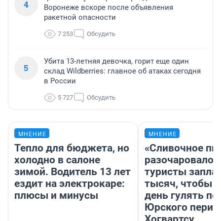
4
Воронеже вскоре после объявления
ракетной опасности
7 253
Обсудить
Убита 13-летняя девочка, горит еще один
5
склад Wildberries: главное об атаках сегодня
в России
5 727
Обсудить
МНЕНИЕ
МНЕНИЕ
Тепло для бюджета, но
«Сливочное пи
холодно в салоне
разочаровало»
зимой. Водитель 13 лет
туристы запла
ездит на электрокаре:
тысяч, чтобы 
плюсы и минусы
день гулять по
Юрского перио
Хогвартсу