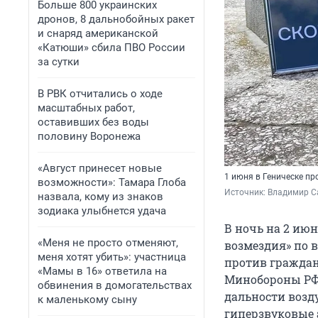
Больше 800 украинских
дронов, 8 дальнобойных ракет
и снаряд американской
«Катюши» сбила ПВО России
за сутки
В РВК отчитались о ходе
масштабных работ,
оставивших без воды
половину Воронежа
«Август принесет новые
1 июня в Геническе пр
возможности»: Тамара Глоба
Источник: 
Владимир Са
назвала, кому из знаков
зодиака улыбнется удача
В ночь на 2 ию
«Меня не просто отменяют,
возмездия» по 
меня хотят убить»: участница
против граждан
«Мамы в 16» ответила на
Минобороны РФ
обвинения в домогательствах
дальности возд
к маленькому сыну
гиперзвуковые 