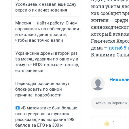
Усольцевых назвал еще одну
июня убиты дво
версию их исчезновения
как сообщил вр
жителя — среди
Миссия — найти работу. О чем
свиноводческог
спрашивать на собеседовании
который атакова
и сколько денег просить,
чтобы вас точно взяли
Геническе Херс
дома —
погиб 5
Украинские дроны второй раз
Владимир Сальд
за месяц ударили по одному и
тому же НПЗ: полыхает пожар,
есть раненые
Николай
Переводы россиян начнут
блокировать по одной
причине: подробности
Атака на Воронеж
«В математике был больше
всего уверен»: выпускник
рассказал, как исправил 298
0
баллов за ЕГЭ на 300 и