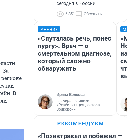
сегодня в России
6 851
Обсудить
МНЕНИЕ
МНЕНИ
«Спуталась речь, понес
«Мы в
пургу». Врач — о
Нолан
смертельном диагнозе,
настр
который сложно
смотр
бласти
обнаружить
чтобы
к
. За
выгля
 регионе
 сутки
ейн. В
Ирина Волкова
яли
Главврач клиники
«Реабилитация доктора
Волковой»
РЕКОМЕНДУЕМ
«Позавтракал и побежал —