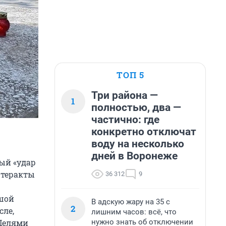
ТОП 5
Три района —
1
полностью, два —
частично: где
конкретно отключат
воду на несколько
дней в Воронеже
ый «удар
 теракты
36 312
9
шой
В адскую жару на 35 с
2
сле,
лишним часов: всё, что
нужно знать об отключении
 Целями