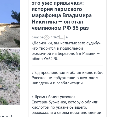
это уже привычка»:
история пермского
марафонца Владимира
Никитина — он стал
чемпионом РФ 35 раз
6 часов
4 162
6
«Девчонки, вы испытываете судьбу»:
что творится в подпольной
рюмочной на Березовой в Рязани —
обзор YA62.RU
«Год преследовал и облил кислотой».
Рассказ петербурженки о жестоком
нападении и реабилитации
«Шрамы болят ужасно».
Екатеринбурженка, которую облили
кислотой по указке бывшего,
рассказала о своем восстановлении
 дня 1