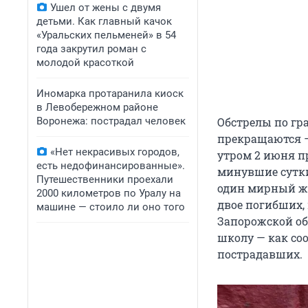
Ушел от жены с двумя
детьми. Как главный качок
«Уральских пельменей» в 54
года закрутил роман с
молодой красоткой
Иномарка протаранила киоск
в Левобережном районе
Воронежа: пострадал человек
Обстрелы по гр
прекращаются —
«Нет некрасивых городов,
утром 2 июня п
есть недофинансированные».
минувшие сутки
Путешественники проехали
один мирный жи
2000 километров по Уралу на
двое погибших,
машине — стоило ли оно того
Запорожской об
школу — как со
пострадавших.