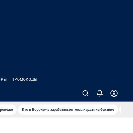
ГРЫ
ПРОМОКОДЫ
оронеже
Кто в Воронеже зарабатывает миллиарды на бензине
Где в