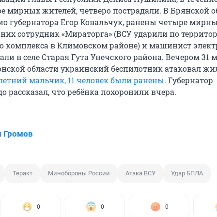
е мирных жителей, четверо пострадали. В Брянской о
ио губернатора Егор Ковальчук, ранены четыре мирн
 них сотрудник «Мираторга» (ВСУ ударили по террито
о комплекса в Климовском районе) и машинист элект
ли в селе Старая Гута Унечского района. Вечером 31 м
онской области украинский беспилотник атаковал ж
-летний мальчик, 11 человек были ранены
. Губернатор
о рассказал, что ребёнка похоронили вчера.
 Громов
Теракт
Минобороны России
Атака ВСУ
Удар БПЛА
0
0
0