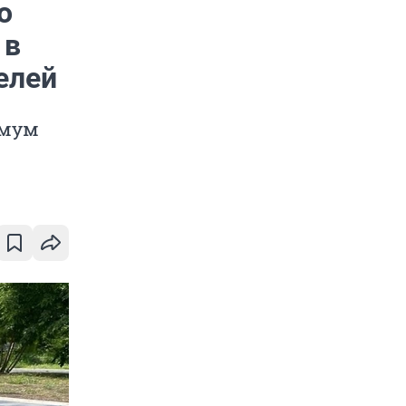
о
 в
елей
имум