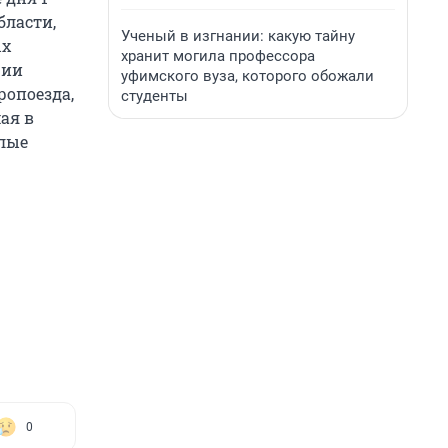
бласти,
Ученый в изгнании: какую тайну
ых
хранит могила профессора
рии
уфимского вуза, которого обожали
ропоезда,
студенты
ая в
илые
0