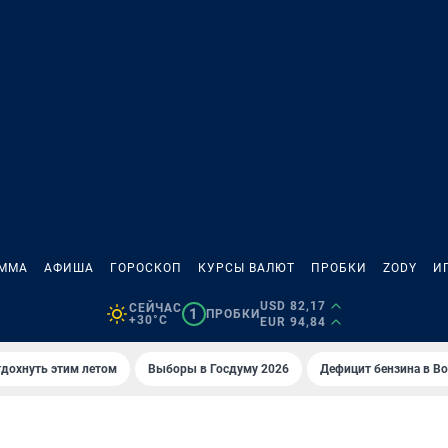
АММА
АФИША
ГОРОСКОП
КУРСЫ ВАЛЮТ
ПРОБКИ
ZODY
И
USD 82,17
СЕЙЧАС
1
ПРОБКИ
+30°C
EUR 94,84
тдохнуть этим летом
Выборы в Госдуму 2026
Дефицит бензина в В