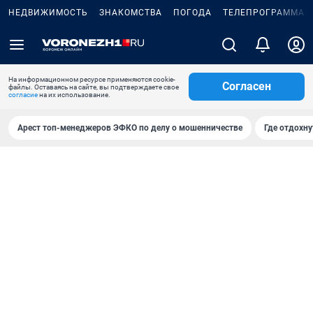
НЕДВИЖИМОСТЬ
ЗНАКОМСТВА
ПОГОДА
ТЕЛЕПРОГРАММА
На информационном ресурсе применяются cookie-
Согласен
файлы. Оставаясь на сайте, вы подтверждаете свое
согласие
на их использование.
Арест топ-менеджеров ЭФКО по делу о мошенничестве
Где отдохну