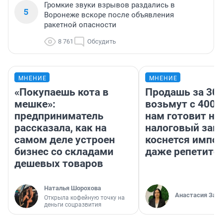
Громкие звуки взрывов раздались в
5
Воронеже вскоре после объявления
ракетной опасности
8 761
Обсудить
МНЕНИЕ
МНЕНИЕ
«Покупаешь кота в
Продашь за 300
мешке»:
возьмут с 4000
предприниматель
нам готовит н
рассказала, как на
налоговый зако
самом деле устроен
коснется импор
бизнес со складами
даже репетито
дешевых товаров
Наталья Шорохова
Анастасия Зав
Открыла кофейную точку на
деньги соцразвития