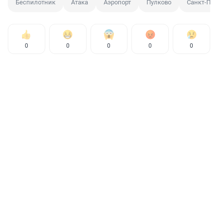
Беспилотник
Атака
Аэропорт
Пулково
Санкт-Пет
0
0
0
0
0