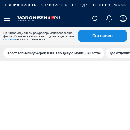
НЕДВИЖИМОСТЬ
ЗНАКОМСТВА
ПОГОДА
ТЕЛЕПРОГРАММА
На информационном ресурсе применяются cookie-
Согласен
файлы. Оставаясь на сайте, вы подтверждаете свое
согласие
на их использование.
Арест топ-менеджеров ЭФКО по делу о мошенничестве
Где отдохну