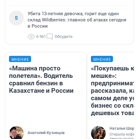
Убита 13-летняя девочка, горит еще один
5
склад Wildberries: главное об атаках сегодня
в России
6 561
Обсудить
МНЕНИЕ
МНЕНИЕ
«Машина просто
«Покупаешь ко
полетела». Водитель
мешке»:
сравнил бензин в
предпринимат
Казахстане и России
рассказала, как
самом деле ус
бизнес со скл
дешевых това
Наталья Шорох
Анатолий Кузнецов
Открыла кофейн
деньги соцразв