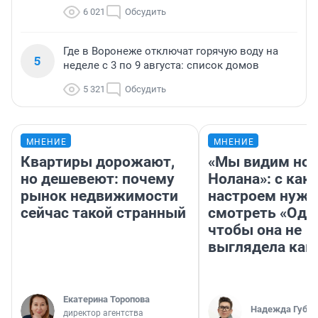
6 021
Обсудить
Где в Воронеже отключат горячую воду на
5
неделе с 3 по 9 августа: список домов
5 321
Обсудить
МНЕНИЕ
МНЕНИЕ
Квартиры дорожают,
«Мы видим нов
но дешевеют: почему
Нолана»: с как
рынок недвижимости
настроем нужн
сейчас такой странный
смотреть «Оди
чтобы она не
выглядела как
Екатерина Торопова
Надежда Губар
директор агентства