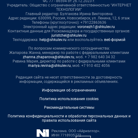
ФС 77 - 86594 от 26.12.2023 г.
Учредитель: Общество с ограниченной ответственностью "ИНТЕРНЕТ
ТЕХНОЛОГИИ"
Главный редактор: Булгакова Ирина Викторовна
Адрес редакции: 630099, Россия, Новосибирск, ул. Ленина, 12, 6 этаж
Телефоны (круглосуточно): +79122863636
Электронный адрес редакции:
voronezh1@shkulev.ru
Контактные данные для Роскомнадзора и государственных органов:
juristchel@shkulev.ru
Техподдержка:
help@shkulev.ru
или воспользуйтесь
веб-формой
По вопросам коммерческого сотрудничества:
Жапарова Жанна, менеджер по работе с федеральными клиентами
zhanna.zhaparova@shkulev.ru
, моб. + 7 982 640 34 32
Ревина Мария, директор по работе с федеральными клиентами
mariya.revina@shkulev.ru
, моб. +7 910 402 4056
Редакция сайта не несет ответственности за достоверность
информации, содержащейся в рекламных объявлениях.
Информация об ограничениях
Политика использования cookies
Рекомендательные системы
Политика конфиденциальности и обработки персональных данных и
правила использования сайта