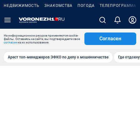
НЕДВИЖИМОСТЬ
ЗНАКОМСТВА
ПОГОДА
ТЕЛЕПРОГРАММА
На информационном ресурсе применяются cookie-
Согласен
файлы. Оставаясь на сайте, вы подтверждаете свое
согласие
на их использование.
Арест топ-менеджеров ЭФКО по делу о мошенничестве
Где отдохну