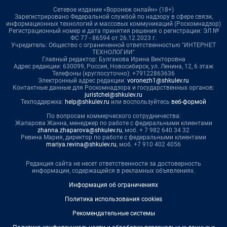
Сетевое издание «Воронеж онлайн» (18+)
Зарегистрировано Федеральной службой по надзору в сфере связи,
информационных технологий и массовых коммуникаций (Роскомнадзор)
Регистрационный номер и дата принятия решения о регистрации: ЭЛ №
ФС 77 - 86594 от 26.12.2023 г.
Учредитель: Общество с ограниченной ответственностью "ИНТЕРНЕТ
ТЕХНОЛОГИИ"
Главный редактор: Булгакова Ирина Викторовна
Адрес редакции: 630099, Россия, Новосибирск, ул. Ленина, 12, 6 этаж
Телефоны (круглосуточно): +79122863636
Электронный адрес редакции:
voronezh1@shkulev.ru
Контактные данные для Роскомнадзора и государственных органов:
juristchel@shkulev.ru
Техподдержка:
help@shkulev.ru
или воспользуйтесь
веб-формой
По вопросам коммерческого сотрудничества:
Жапарова Жанна, менеджер по работе с федеральными клиентами
zhanna.zhaparova@shkulev.ru
, моб. + 7 982 640 34 32
Ревина Мария, директор по работе с федеральными клиентами
mariya.revina@shkulev.ru
, моб. +7 910 402 4056
Редакция сайта не несет ответственности за достоверность
информации, содержащейся в рекламных объявлениях.
Информация об ограничениях
Политика использования cookies
Рекомендательные системы