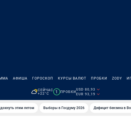
АММА
АФИША
ГОРОСКОП
КУРСЫ ВАЛЮТ
ПРОБКИ
ZODY
И
USD 80,93
СЕЙЧАС
1
ПРОБКИ
+22°C
EUR 93,19
тдохнуть этим летом
Выборы в Госдуму 2026
Дефицит бензина в В