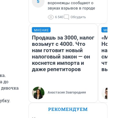
5
воронежцы сообщают о
звуках взрывов в городе
6 540
Обсудить
МНЕНИЕ
МНЕНИ
Продашь за 3000, налог
«Мы в
возьмут с 4000. Что
Нолан
нам готовит новый
настр
налоговый закон — он
смотр
коснется импорта и
чтобы
даже репетиторов
выгля
ка.
а до
, девочка
Анастасия Завгородняя
убку.
РЕКОМЕНДУЕМ