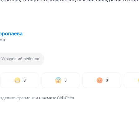
оропаева
ент
Утонувший ребенок
0
0
0
ыделите фрагмент и нажмите Ctrl+Enter