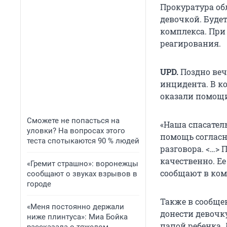
Прокуратура об
девочкой. Буде
комплекса. При
реагирования.
UPD.
Поздно веч
инцидента. В к
оказали помощи
Сможете не попасться на
«Наша спасатель
уловки? На вопросах этого
помощь согласн
теста спотыкаются 90 % людей
разговора. <…>
качественно. Ее
«Гремит страшно»: воронежцы
сообщают в ком
сообщают о звуках взрывов в
городе
Также в сообще
«Меня постоянно держали
донести девочк
ниже плинтуса»: Миа Бойка
папой ребенка. 