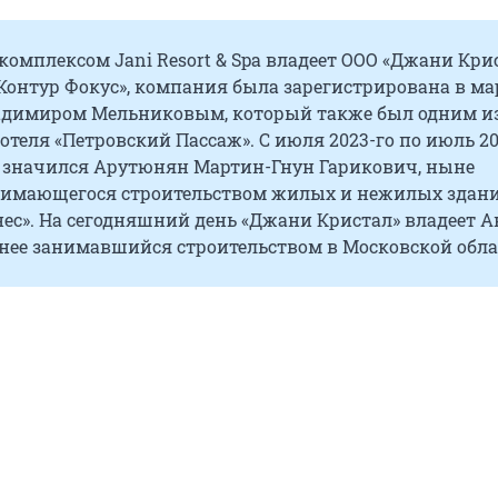
омплексом Jani Resort & Spa владеет ООО «Джани Крис
Контур Фокус», компания была зарегистрирована в ма
ладимиром Мельниковым, который также был одним и
отеля «Петровский Пассаж». С июля 2023-го по июль 20
 значился Арутюнян Мартин-Гнун Гарикович, ныне
нимающегося строительством жилых и нежилых здан
ес». На сегодняшний день «Джани Кристал» владеет 
анее занимавшийся строительством в Московской обла