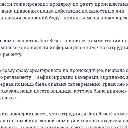
ласти тоже проводит проверку по факту происшествия
т дана правовая оценка действиям должностных лиц
 наличии оснований будут приняты меры прокурорск
ером в соцсетях Jani Resort появился комментарий по
омплексе опровергли информацию о том, что сотрудни
 ребенку.
 сразу сразу среагировала на происходящее, вызвала
о регламенту — зафиксировано камерами, скринами, 
 Первая помощь была оказана своевременно, грамотно 
 оказала наша посетительница, которая была врачом»,
плексе.
нии подчёркивается, что сотрудники Jani Resort помо
у до автомобиля скорой помощи и сейчас находятся на
Девочка, говорят в комплексе, сейчас находится в ста