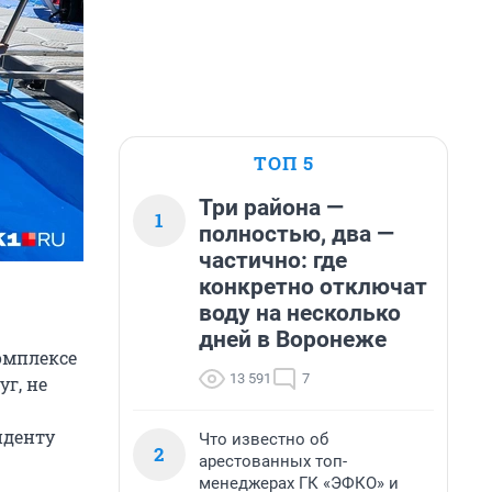
ТОП 5
Три района —
1
полностью, два —
частично: где
конкретно отключат
воду на несколько
дней в Воронеже
омплексе
13 591
7
уг, не
нденту
Что известно об
2
арестованных топ-
менеджерах ГК «ЭФКО» и