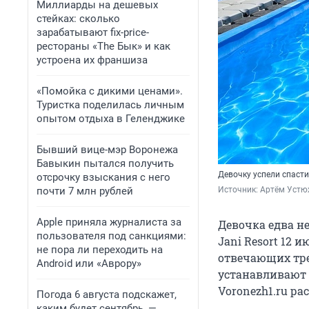
Миллиарды на дешевых
стейках: сколько
зарабатывают fix-price-
рестораны «The Бык» и как
устроена их франшиза
«Помойка с дикими ценами».
Туристка поделилась личным
опытом отдыха в Геленджике
Бывший вице-мэр Воронежа
Бавыкин пытался получить
Девочку успели спасти
отсрочку взыскания с него
почти 7 млн рублей
Источник: 
Артём Устю
Apple приняла журналиста за
Девочка едва н
пользователя под санкциями:
Jani Resort 12 
не пора ли переходить на
отвечающих треб
Android или «Аврору»
устанавливают 
Voronezh1.ru р
Погода 6 августа подскажет,
каким будет сентябрь, —