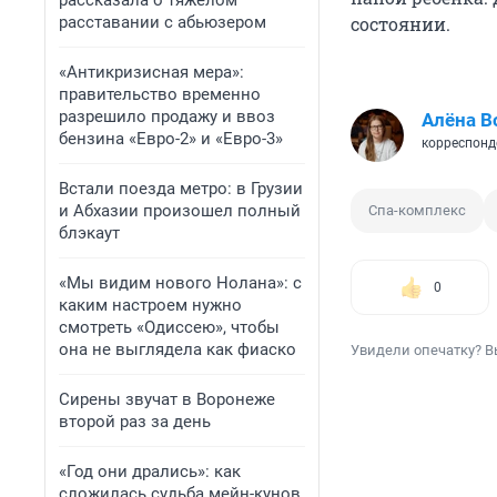
рассказала о тяжелом
расставании с абьюзером
состоянии.
«Антикризисная мера»:
правительство временно
разрешило продажу и ввоз
Алёна В
бензина «Евро-2» и «Евро-3»
корреспонд
Встали поезда метро: в Грузии
и Абхазии произошел полный
Спа-комплекс
блэкаут
«Мы видим нового Нолана»: с
0
каким настроем нужно
смотреть «Одиссею», чтобы
она не выглядела как фиаско
Увидели опечатку? В
Сирены звучат в Воронеже
второй раз за день
«Год они дрались»: как
сложилась судьба мейн-кунов,