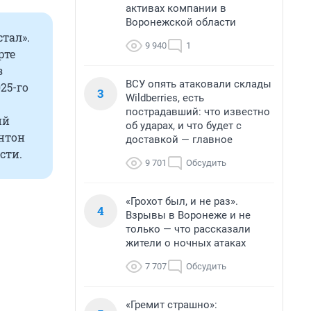
активах компании в
Воронежской области
тал».
9 940
1
рте
з
ВСУ опять атаковали склады
25-го
3
Wildberries, есть
пострадавший: что известно
ий
об ударах, и что будет с
Антон
доставкой — главное
сти.
9 701
Обсудить
«Грохот был, и не раз».
4
Взрывы в Воронеже и не
только — что рассказали
жители о ночных атаках
7 707
Обсудить
«Гремит страшно»: