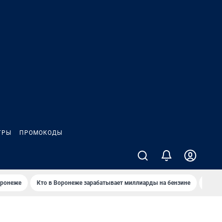
ГРЫ
ПРОМОКОДЫ
оронеже
Кто в Воронеже зарабатывает миллиарды на бензине
Где в