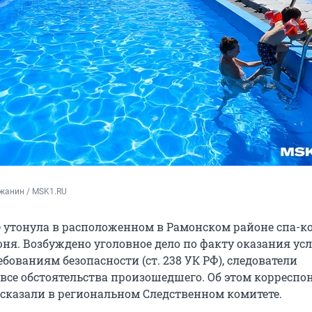
жанин / MSK1.RU
е утонула в расположенном в Рамонском районе спа-к
июня. Возбуждено уголовное дело по факту оказания усл
ованиям безопасности (ст. 238 УК РФ), следователи
все обстоятельства произошедшего. Об этом корреспо
ассказали в региональном Следственном комитете.