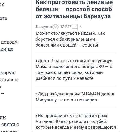
Как приготовить ленивые
 с
беляши — простой способ
от жительницы Барнаула
ого
5 августа
13 247
4
Может столкнуться каждый. Как
бороться с бактериальными
 поводу
болезнями овощей — советы
ки не
«Долго боялась выходить на улицу».
Мама искалеченного бойца СВО — о
 скорую
том, как спасает сына, который
разбился по пути к невесте
записью
и
 —
«Дед разбушевался»: SHAMAN довел
Мизулину — что он натворил
«Не привози их мне в третий раз».
гли
Читинец 40 лет разводит голубей,
 связи с
которые всегда к нему возвращаются
бильном