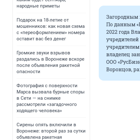
народные приметы
Загородным к
Подарок на 18-летие от
По данным «
мошенников: как новая схема
2022 года В
с «переоформлением» номера
оставит вас без денег
учредителей 
учредителем
Громкие звуки взрывов
владелец за
раздались в Воронеже вскоре
ООО «РусБизн
после объявления ракетной
Воронцов, р
опасности
Фотография с поверхности
Марса вызвала бурные споры
в Сети — на снимке
рассмотрели «загадочного
ходящего человека»
Сирены опять включили в
Воронеже: второй раз за сутки
объявлена ракетная