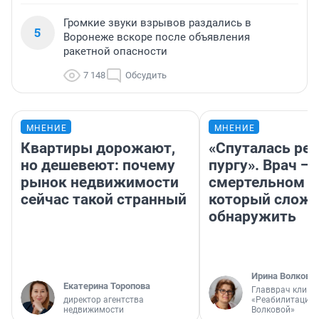
Громкие звуки взрывов раздались в
5
Воронеже вскоре после объявления
ракетной опасности
7 148
Обсудить
МНЕНИЕ
МНЕНИЕ
Квартиры дорожают,
«Спуталась реч
но дешевеют: почему
пургу». Врач — 
рынок недвижимости
смертельном д
сейчас такой странный
который слож
обнаружить
Ирина Волкова
Екатерина Торопова
Главврач клини
директор агентства
«Реабилитация 
недвижимости
Волковой»