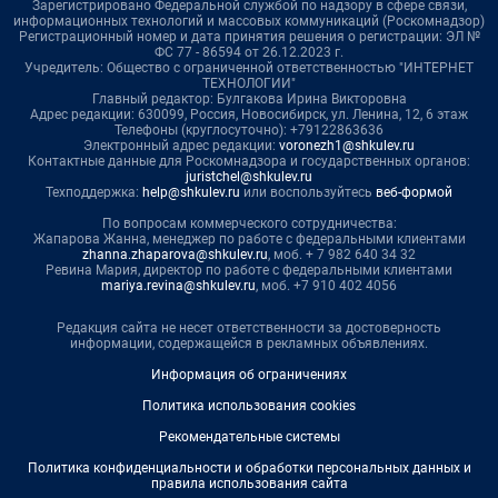
Зарегистрировано Федеральной службой по надзору в сфере связи,
информационных технологий и массовых коммуникаций (Роскомнадзор)
Регистрационный номер и дата принятия решения о регистрации: ЭЛ №
ФС 77 - 86594 от 26.12.2023 г.
Учредитель: Общество с ограниченной ответственностью "ИНТЕРНЕТ
ТЕХНОЛОГИИ"
Главный редактор: Булгакова Ирина Викторовна
Адрес редакции: 630099, Россия, Новосибирск, ул. Ленина, 12, 6 этаж
Телефоны (круглосуточно): +79122863636
Электронный адрес редакции:
voronezh1@shkulev.ru
Контактные данные для Роскомнадзора и государственных органов:
juristchel@shkulev.ru
Техподдержка:
help@shkulev.ru
или воспользуйтесь
веб-формой
По вопросам коммерческого сотрудничества:
Жапарова Жанна, менеджер по работе с федеральными клиентами
zhanna.zhaparova@shkulev.ru
, моб. + 7 982 640 34 32
Ревина Мария, директор по работе с федеральными клиентами
mariya.revina@shkulev.ru
, моб. +7 910 402 4056
Редакция сайта не несет ответственности за достоверность
информации, содержащейся в рекламных объявлениях.
Информация об ограничениях
Политика использования cookies
Рекомендательные системы
Политика конфиденциальности и обработки персональных данных и
правила использования сайта