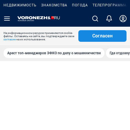
НЕДВИЖИМОСТЬ
ЗНАКОМСТВА
ПОГОДА
ТЕЛЕПРОГРАММА
На информационном ресурсе применяются cookie-
Согласен
файлы. Оставаясь на сайте, вы подтверждаете свое
согласие
на их использование.
Арест топ-менеджеров ЭФКО по делу о мошенничестве
Где отдохну