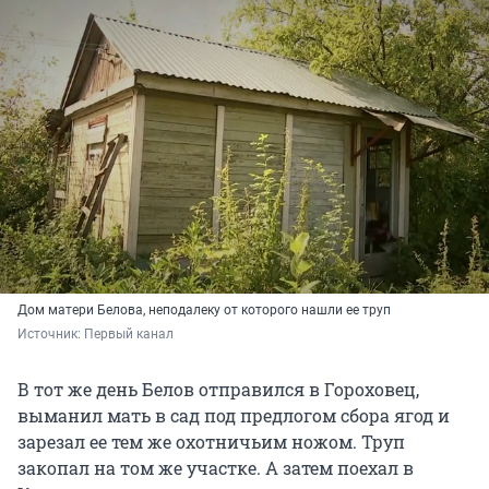
Дом матери Белова, неподалеку от которого нашли ее труп
Источник: 
Первый канал
В тот же день Белов отправился в Гороховец,
выманил мать в сад под предлогом сбора ягод и
зарезал ее тем же охотничьим ножом. Труп
закопал на том же участке. А затем поехал в