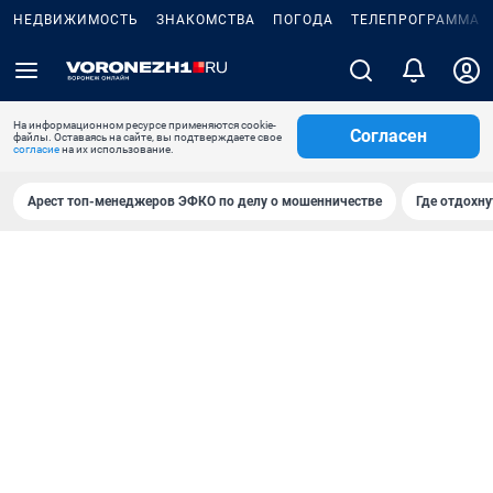
НЕДВИЖИМОСТЬ
ЗНАКОМСТВА
ПОГОДА
ТЕЛЕПРОГРАММА
На информационном ресурсе применяются cookie-
Согласен
файлы. Оставаясь на сайте, вы подтверждаете свое
согласие
на их использование.
Арест топ-менеджеров ЭФКО по делу о мошенничестве
Где отдохну