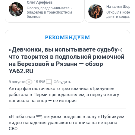
Олег Арефьев
Наталья Шорох
Блогер, предприниматель,
владелец в транспортном
Открыла кофейн
бизнесе
деньги соцразв
РЕКОМЕНДУЕМ
«Девчонки, вы испытываете судьбу»:
что творится в подпольной рюмочной
на Березовой в Рязани — обзор
YA62.RU
8 августа
15 595
Обсудить
Автор фантастического трехтомника «Трилунье»
работала в Перми преподавателем, а первую книгу
написала на спор — ее история
«Я тебя счас ***, петухом поедешь в зону!» Публикуем
видео нападения уральского гопника на ветерана
СВО