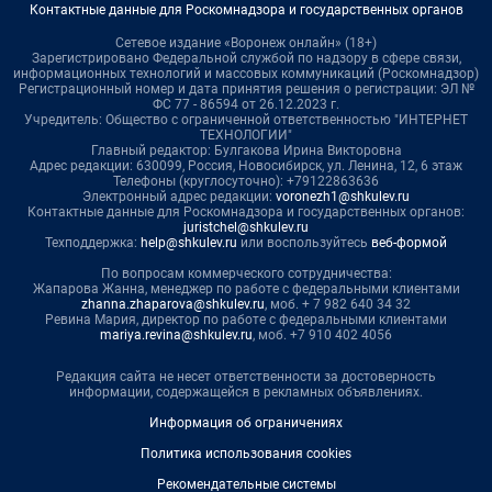
Контактные данные для Роскомнадзора и государственных органов
Сетевое издание «Воронеж онлайн» (18+)
Зарегистрировано Федеральной службой по надзору в сфере связи,
информационных технологий и массовых коммуникаций (Роскомнадзор)
Регистрационный номер и дата принятия решения о регистрации: ЭЛ №
ФС 77 - 86594 от 26.12.2023 г.
Учредитель: Общество с ограниченной ответственностью "ИНТЕРНЕТ
ТЕХНОЛОГИИ"
Главный редактор: Булгакова Ирина Викторовна
Адрес редакции: 630099, Россия, Новосибирск, ул. Ленина, 12, 6 этаж
Телефоны (круглосуточно): +79122863636
Электронный адрес редакции:
voronezh1@shkulev.ru
Контактные данные для Роскомнадзора и государственных органов:
juristchel@shkulev.ru
Техподдержка:
help@shkulev.ru
или воспользуйтесь
веб-формой
По вопросам коммерческого сотрудничества:
Жапарова Жанна, менеджер по работе с федеральными клиентами
zhanna.zhaparova@shkulev.ru
, моб. + 7 982 640 34 32
Ревина Мария, директор по работе с федеральными клиентами
mariya.revina@shkulev.ru
, моб. +7 910 402 4056
Редакция сайта не несет ответственности за достоверность
информации, содержащейся в рекламных объявлениях.
Информация об ограничениях
Политика использования cookies
Рекомендательные системы