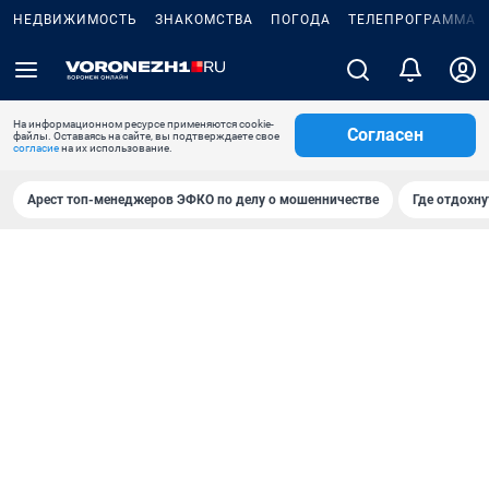
НЕДВИЖИМОСТЬ
ЗНАКОМСТВА
ПОГОДА
ТЕЛЕПРОГРАММА
На информационном ресурсе применяются cookie-
Согласен
файлы. Оставаясь на сайте, вы подтверждаете свое
согласие
на их использование.
Арест топ-менеджеров ЭФКО по делу о мошенничестве
Где отдохну