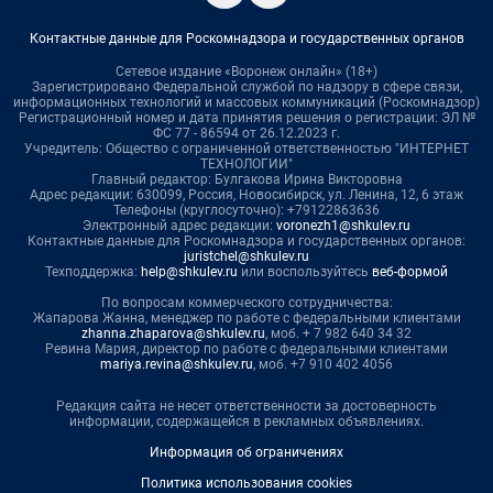
Контактные данные для Роскомнадзора и государственных органов
Сетевое издание «Воронеж онлайн» (18+)
Зарегистрировано Федеральной службой по надзору в сфере связи,
информационных технологий и массовых коммуникаций (Роскомнадзор)
Регистрационный номер и дата принятия решения о регистрации: ЭЛ №
ФС 77 - 86594 от 26.12.2023 г.
Учредитель: Общество с ограниченной ответственностью "ИНТЕРНЕТ
ТЕХНОЛОГИИ"
Главный редактор: Булгакова Ирина Викторовна
Адрес редакции: 630099, Россия, Новосибирск, ул. Ленина, 12, 6 этаж
Телефоны (круглосуточно): +79122863636
Электронный адрес редакции:
voronezh1@shkulev.ru
Контактные данные для Роскомнадзора и государственных органов:
juristchel@shkulev.ru
Техподдержка:
help@shkulev.ru
или воспользуйтесь
веб-формой
По вопросам коммерческого сотрудничества:
Жапарова Жанна, менеджер по работе с федеральными клиентами
zhanna.zhaparova@shkulev.ru
, моб. + 7 982 640 34 32
Ревина Мария, директор по работе с федеральными клиентами
mariya.revina@shkulev.ru
, моб. +7 910 402 4056
Редакция сайта не несет ответственности за достоверность
информации, содержащейся в рекламных объявлениях.
Информация об ограничениях
Политика использования cookies