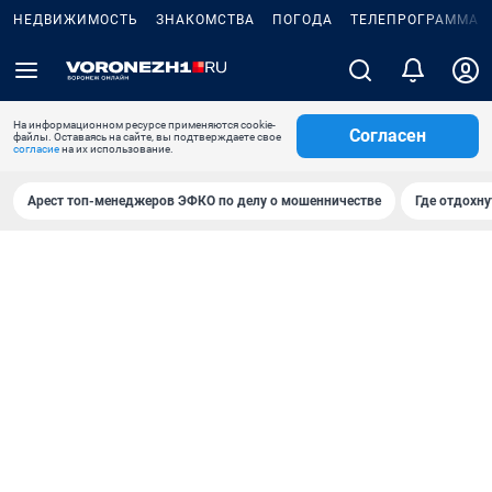
НЕДВИЖИМОСТЬ
ЗНАКОМСТВА
ПОГОДА
ТЕЛЕПРОГРАММА
На информационном ресурсе применяются cookie-
Согласен
файлы. Оставаясь на сайте, вы подтверждаете свое
согласие
на их использование.
Арест топ-менеджеров ЭФКО по делу о мошенничестве
Где отдохну