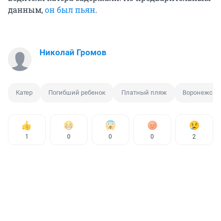
данным,
он был пьян
.
Николай Громов
Катер
Погибший ребенок
Платный пляж
Воронежско
1
0
0
0
2