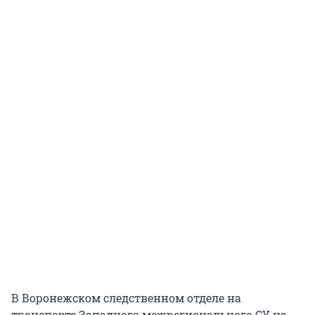
В Воронежском следственном отделе на
транспорте Западного межрегионального СУ на