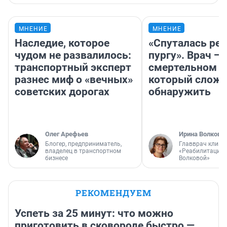
МНЕНИЕ
МНЕНИЕ
Наследие, которое
«Спуталась реч
чудом не развалилось:
пургу». Врач — 
транспортный эксперт
смертельном д
разнес миф о «вечных»
который слож
советских дорогах
обнаружить
Олег Арефьев
Ирина Волкова
Блогер, предприниматель,
Главврач клини
владелец в транспортном
«Реабилитация 
бизнесе
Волковой»
РЕКОМЕНДУЕМ
Успеть за 25 минут: что можно
приготовить в сковороде быстро —