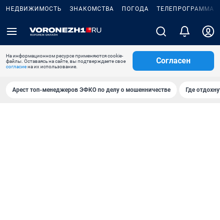
НЕДВИЖИМОСТЬ
ЗНАКОМСТВА
ПОГОДА
ТЕЛЕПРОГРАММА
На информационном ресурсе применяются cookie-
Согласен
файлы. Оставаясь на сайте, вы подтверждаете свое
согласие
на их использование.
Арест топ-менеджеров ЭФКО по делу о мошенничестве
Где отдохну