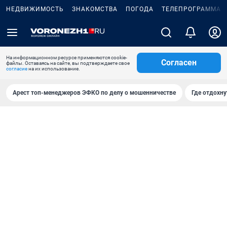
НЕДВИЖИМОСТЬ
ЗНАКОМСТВА
ПОГОДА
ТЕЛЕПРОГРАММА
На информационном ресурсе применяются cookie-
Согласен
файлы. Оставаясь на сайте, вы подтверждаете свое
согласие
на их использование.
Арест топ-менеджеров ЭФКО по делу о мошенничестве
Где отдохну