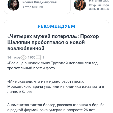
Наталья Шорох
Ксения Владимирская
Открыла кофейн
Автор мнения
деньги соцразв
РЕКОМЕНДУЕМ
«Четырех мужей потеряла»: Прохор
Шаляпин проболтался о новой
возлюбленной
14 часов
4 956
1
«Все еще в шоке»: сыну Трусовой исполнился год —
трогательный пост и фото
«Мне сказали, что нам нужно расстаться».
Московского врача уволили из клиники из-за мата в
личном блоге
Знаменитая тикток-блогер, рассказывавшая о борьбе
с редкой формой рака, умерла в возрасте 26 лет