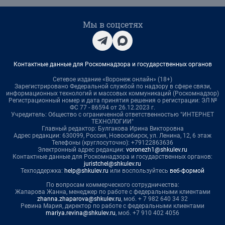
Мы в соцсетях
Контактные данные для Роскомнадзора и государственных органов
Сетевое издание «Воронеж онлайн» (18+)
Зарегистрировано Федеральной службой по надзору в сфере связи,
информационных технологий и массовых коммуникаций (Роскомнадзор)
Регистрационный номер и дата принятия решения о регистрации: ЭЛ №
ФС 77 - 86594 от 26.12.2023 г.
Учредитель: Общество с ограниченной ответственностью "ИНТЕРНЕТ
ТЕХНОЛОГИИ"
Главный редактор: Булгакова Ирина Викторовна
Адрес редакции: 630099, Россия, Новосибирск, ул. Ленина, 12, 6 этаж
Телефоны (круглосуточно): +79122863636
Электронный адрес редакции:
voronezh1@shkulev.ru
Контактные данные для Роскомнадзора и государственных органов:
juristchel@shkulev.ru
Техподдержка:
help@shkulev.ru
или воспользуйтесь
веб-формой
По вопросам коммерческого сотрудничества:
Жапарова Жанна, менеджер по работе с федеральными клиентами
zhanna.zhaparova@shkulev.ru
, моб. + 7 982 640 34 32
Ревина Мария, директор по работе с федеральными клиентами
mariya.revina@shkulev.ru
, моб. +7 910 402 4056