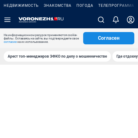
НЕДВИЖИМОСТЬ
ЗНАКОМСТВА
ПОГОДА
ТЕЛЕПРОГРАММА
На информационном ресурсе применяются cookie-
Согласен
файлы. Оставаясь на сайте, вы подтверждаете свое
согласие
на их использование.
Арест топ-менеджеров ЭФКО по делу о мошенничестве
Где отдохну