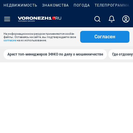
НЕДВИЖИМОСТЬ
ЗНАКОМСТВА
ПОГОДА
ТЕЛЕПРОГРАММА
На информационном ресурсе применяются cookie-
Согласен
файлы. Оставаясь на сайте, вы подтверждаете свое
согласие
на их использование.
Арест топ-менеджеров ЭФКО по делу о мошенничестве
Где отдохну