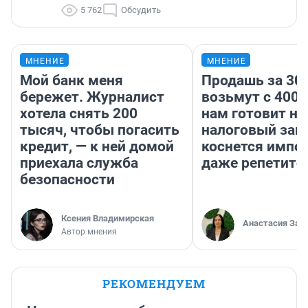
5 762
Обсудить
МНЕНИЕ
МНЕНИЕ
Мой банк меня
Продашь за 300
бережет. Журналист
возьмут с 4000
хотела снять 200
нам готовит н
тысяч, чтобы погасить
налоговый зако
кредит, — к ней домой
коснется импор
приехала служба
даже репетито
безопасности
Ксения Владимирская
Анастасия Зав
Автор мнения
РЕКОМЕНДУЕМ