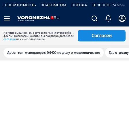
НЕДВИЖИМОСТЬ
ЗНАКОМСТВА
ПОГОДА
ТЕЛЕПРОГРАММА
На информационном ресурсе применяются cookie-
Согласен
файлы. Оставаясь на сайте, вы подтверждаете свое
согласие
на их использование.
Арест топ-менеджеров ЭФКО по делу о мошенничестве
Где отдохну