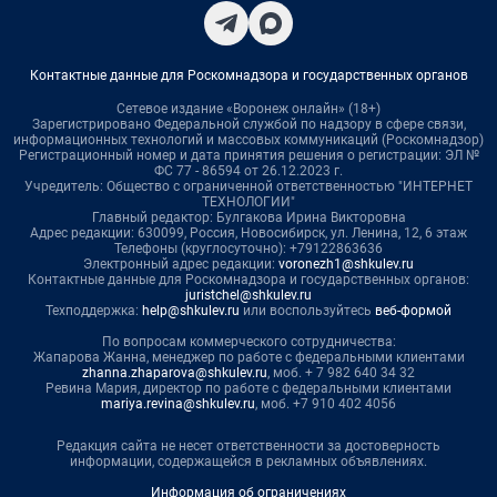
Контактные данные для Роскомнадзора и государственных органов
Сетевое издание «Воронеж онлайн» (18+)
Зарегистрировано Федеральной службой по надзору в сфере связи,
информационных технологий и массовых коммуникаций (Роскомнадзор)
Регистрационный номер и дата принятия решения о регистрации: ЭЛ №
ФС 77 - 86594 от 26.12.2023 г.
Учредитель: Общество с ограниченной ответственностью "ИНТЕРНЕТ
ТЕХНОЛОГИИ"
Главный редактор: Булгакова Ирина Викторовна
Адрес редакции: 630099, Россия, Новосибирск, ул. Ленина, 12, 6 этаж
Телефоны (круглосуточно): +79122863636
Электронный адрес редакции:
voronezh1@shkulev.ru
Контактные данные для Роскомнадзора и государственных органов:
juristchel@shkulev.ru
Техподдержка:
help@shkulev.ru
или воспользуйтесь
веб-формой
По вопросам коммерческого сотрудничества:
Жапарова Жанна, менеджер по работе с федеральными клиентами
zhanna.zhaparova@shkulev.ru
, моб. + 7 982 640 34 32
Ревина Мария, директор по работе с федеральными клиентами
mariya.revina@shkulev.ru
, моб. +7 910 402 4056
Редакция сайта не несет ответственности за достоверность
информации, содержащейся в рекламных объявлениях.
Информация об ограничениях