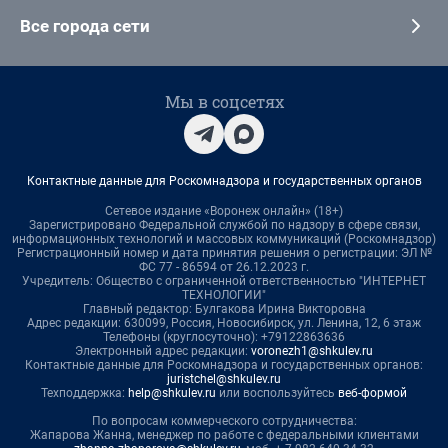
Все города сети
Мы в соцсетях
Контактные данные для Роскомнадзора и государственных органов
Сетевое издание «Воронеж онлайн» (18+)
Зарегистрировано Федеральной службой по надзору в сфере связи,
информационных технологий и массовых коммуникаций (Роскомнадзор)
Регистрационный номер и дата принятия решения о регистрации: ЭЛ №
ФС 77 - 86594 от 26.12.2023 г.
Учредитель: Общество с ограниченной ответственностью "ИНТЕРНЕТ
ТЕХНОЛОГИИ"
Главный редактор: Булгакова Ирина Викторовна
Адрес редакции: 630099, Россия, Новосибирск, ул. Ленина, 12, 6 этаж
Телефоны (круглосуточно): +79122863636
Электронный адрес редакции:
voronezh1@shkulev.ru
Контактные данные для Роскомнадзора и государственных органов:
juristchel@shkulev.ru
Техподдержка:
help@shkulev.ru
или воспользуйтесь
веб-формой
По вопросам коммерческого сотрудничества:
Жапарова Жанна, менеджер по работе с федеральными клиентами