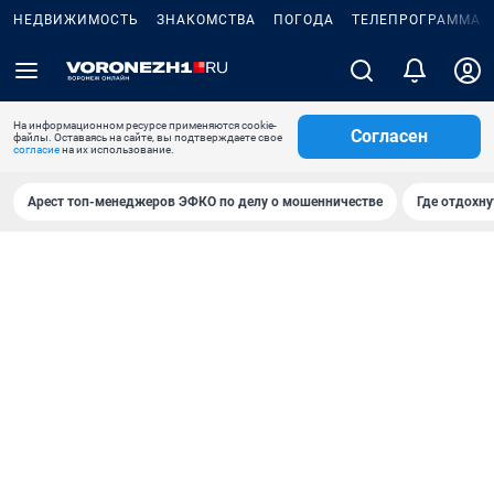
НЕДВИЖИМОСТЬ
ЗНАКОМСТВА
ПОГОДА
ТЕЛЕПРОГРАММА
На информационном ресурсе применяются cookie-
Согласен
файлы. Оставаясь на сайте, вы подтверждаете свое
согласие
на их использование.
Арест топ-менеджеров ЭФКО по делу о мошенничестве
Где отдохну