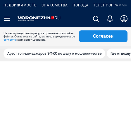
НЕДВИЖИМОСТЬ
ЗНАКОМСТВА
ПОГОДА
ТЕЛЕПРОГРАММА
На информационном ресурсе применяются cookie-
Согласен
файлы. Оставаясь на сайте, вы подтверждаете свое
согласие
на их использование.
Арест топ-менеджеров ЭФКО по делу о мошенничестве
Где отдохну